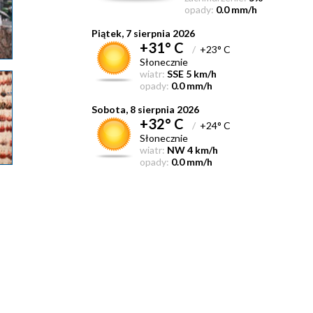
opady:
0.0 mm/h
Piątek, 7 sierpnia 2026
+31° C
/
+23° C
Słonecznie
wiatr:
SSE 5 km/h
opady:
0.0 mm/h
Sobota, 8 sierpnia 2026
+32° C
/
+24° C
Słonecznie
wiatr:
NW 4 km/h
opady:
0.0 mm/h