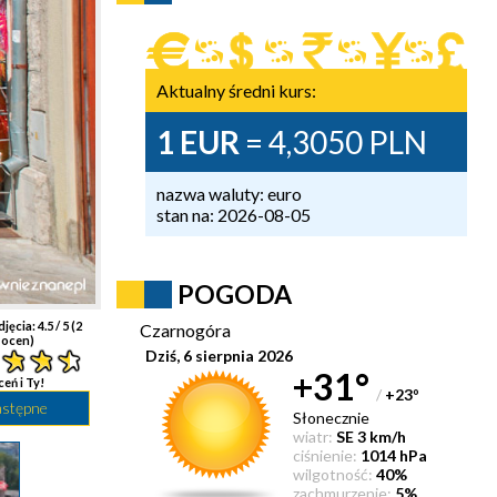
Aktualny średni kurs:
1 EUR
= 4,3050 PLN
nazwa waluty: euro
stan na: 2026-08-05
POGODA
djęcia:
4.5
/ 5 (
2
Czarnogóra
ocen)
Dziś, 6 sierpnia 2026
+31°
ceń i Ty!
/
+23
°
astępne
Słonecznie
wiatr:
SE 3 km/h
ciśnienie:
1014 hPa
wilgotność:
40%
zachmurzenie:
5%