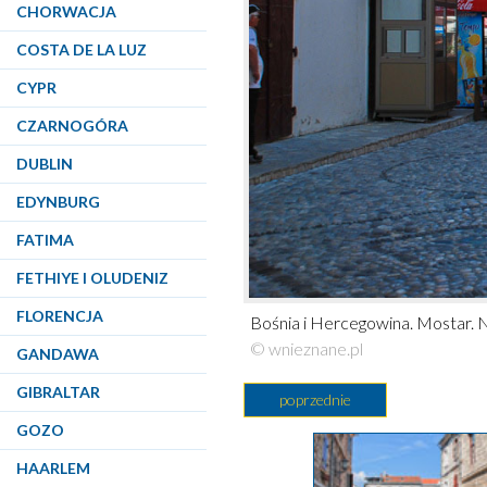
CHORWACJA
COSTA DE LA LUZ
CYPR
CZARNOGÓRA
DUBLIN
EDYNBURG
FATIMA
FETHIYE I OLUDENIZ
FLORENCJA
Bośnia i Hercegowina. Mostar. 
© wnieznane.pl
GANDAWA
GIBRALTAR
poprzednie
GOZO
HAARLEM