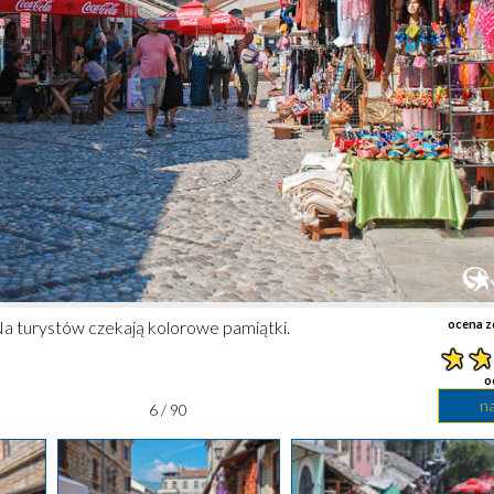
Na turystów czekają kolorowe pamiątki.
ocena z
o
n
6 / 90