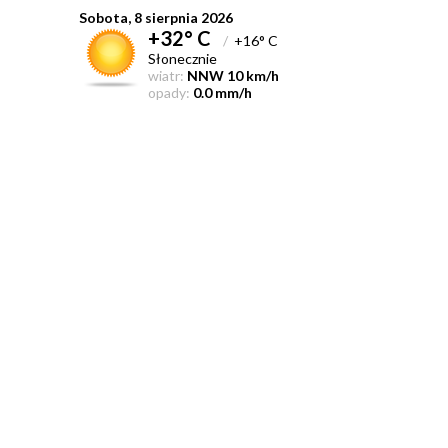
Sobota, 8 sierpnia 2026
+32° C
/
+16° C
Słonecznie
wiatr:
NNW 10 km/h
opady:
0.0 mm/h