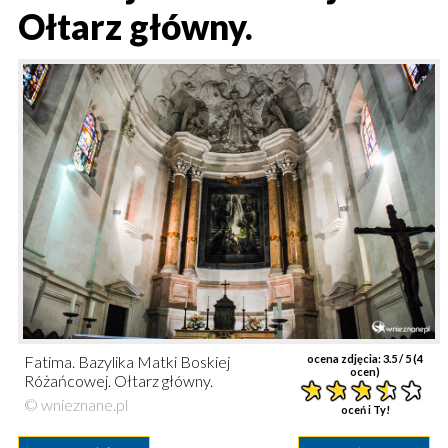
Ołtarz główny.
Fatima. Bazylika Matki Boskiej
ocena zdjęcia:
3.5
/ 5 (
4
ocen)
Różańcowej. Ołtarz główny.
© wnieznane.pl
oceń i Ty!