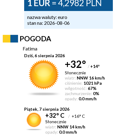
1 EUR
= 4,2982 PLN
nazwa waluty: euro
stan na: 2026-08-06
POGODA
Fatima
Dziś, 6 sierpnia 2026
+32°
/
+14
°
Słonecznie
wiatr:
NNW 16 km/h
ciśnienie:
1021 hPa
wilgotność:
67%
zachmurzenie:
0%
opady:
0.0 mm/h
Piątek, 7 sierpnia 2026
+32° C
/
+16° C
Słonecznie
wiatr:
NNW 14 km/h
opady:
0.0 mm/h