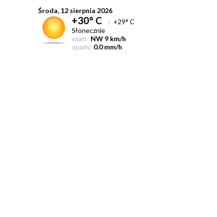
Środa, 12 sierpnia 2026
+30° C
/
+29° C
Słonecznie
wiatr:
NW 9 km/h
opady:
0.0 mm/h