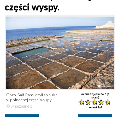
części wyspy.
Gozo. Salt Pans, czyli solniska
ocena zdjęcia:
5
/ 5 (
1
ocen)
w północnej części wyspy.
© wnieznane.pl
oceń i Ty!