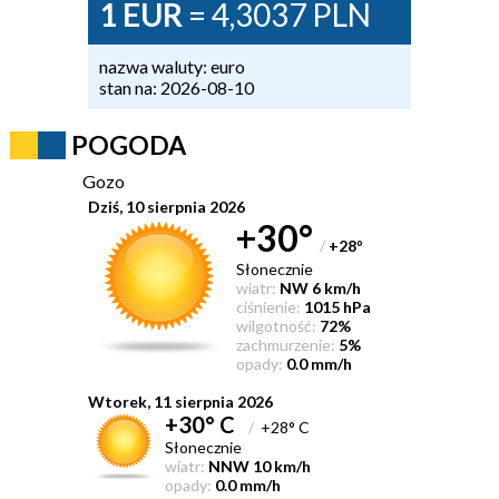
1 EUR
= 4,3037 PLN
nazwa waluty: euro
stan na: 2026-08-10
POGODA
Gozo
Dziś, 10 sierpnia 2026
+30°
/
+28
°
Słonecznie
wiatr:
NW 6 km/h
ciśnienie:
1015 hPa
wilgotność:
72%
zachmurzenie:
5%
opady:
0.0 mm/h
Wtorek, 11 sierpnia 2026
+30° C
/
+28° C
Słonecznie
wiatr:
NNW 10 km/h
opady:
0.0 mm/h