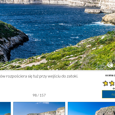
fów rozpościera się tuż przy wejściu do zatoki.
ocena z
o
n
98 / 157