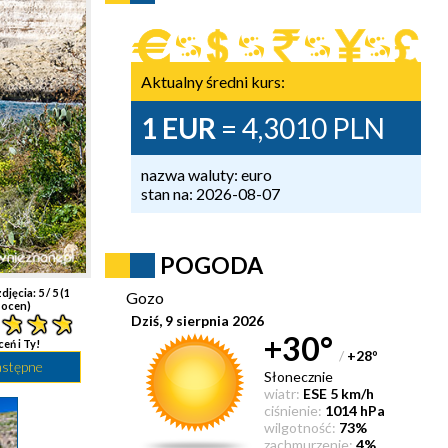
Aktualny średni kurs:
1 EUR
= 4,3010 PLN
nazwa waluty: euro
stan na: 2026-08-07
POGODA
djęcia:
5
/ 5 (
1
Gozo
ocen)
Dziś, 9 sierpnia 2026
+30°
ceń i Ty!
/
+28
°
astępne
Słonecznie
wiatr:
ESE 5 km/h
ciśnienie:
1014 hPa
wilgotność:
73%
zachmurzenie:
4%