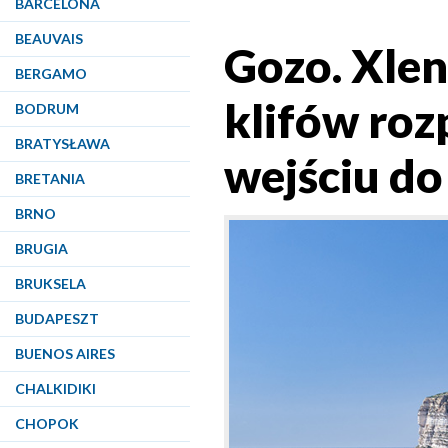
BARCELONA
BEAUVAIS
Gozo. Xlen
BERGAMO
klifów roz
BODRUM
BRATYSŁAWA
wejściu do
BRETANIA
BRNO
BRUGIA
BRUKSELA
BUDAPESZT
BUENOS AIRES
CHALKIDIKI
CHOPOK