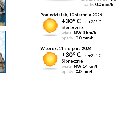
opady:
0.0 mm/h
Poniedziałek, 10 sierpnia 2026
+30° C
/
+28° C
Słonecznie
wiatr:
NW 4 km/h
opady:
0.0 mm/h
Wtorek, 11 sierpnia 2026
+30° C
/
+28° C
Słonecznie
wiatr:
NW 14 km/h
opady:
0.0 mm/h