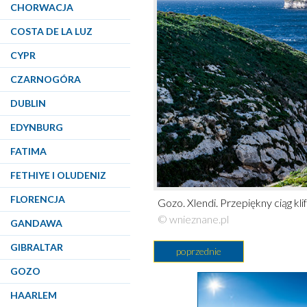
CHORWACJA
COSTA DE LA LUZ
CYPR
CZARNOGÓRA
DUBLIN
EDYNBURG
FATIMA
FETHIYE I OLUDENIZ
FLORENCJA
Gozo. Xlendi. Przepiękny ciąg kli
© wnieznane.pl
GANDAWA
GIBRALTAR
poprzednie
GOZO
HAARLEM