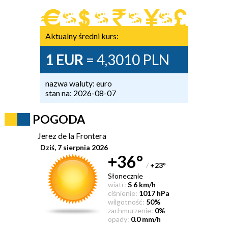
Aktualny średni kurs:
1 EUR
= 4,3010 PLN
nazwa waluty: euro
stan na: 2026-08-07
POGODA
Jerez de la Frontera
Dziś, 7 sierpnia 2026
+36°
/
+23
°
Słonecznie
wiatr:
S 6 km/h
ciśnienie:
1017 hPa
wilgotność:
50%
zachmurzenie:
0%
opady:
0.0 mm/h