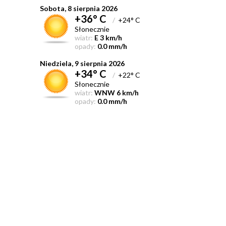
Sobota, 8 sierpnia 2026
+36° C
/
+24° C
Słonecznie
wiatr:
E 3 km/h
opady:
0.0 mm/h
Niedziela, 9 sierpnia 2026
+34° C
/
+22° C
Słonecznie
wiatr:
WNW 6 km/h
opady:
0.0 mm/h