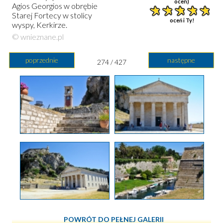
ocen)
Agios Georgios w obrębie
Starej Fortecy w stolicy
oceń i Ty!
wyspy, Kerkirze.
© wnieznane.pl
poprzednie
następne
274 / 427
POWRÓT DO PEŁNEJ GALERII