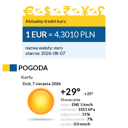
Aktualny średni kurs:
1 EUR
= 4,3010 PLN
nazwa waluty: euro
stan na: 2026-08-07
POGODA
Korfu
Dziś, 7 sierpnia 2026
+29°
/
+25
°
Słonecznie
wiatr:
ENE 5 km/h
ciśnienie:
1011 hPa
wilgotność:
51%
zachmurzenie:
7%
opady:
0.0 mm/h