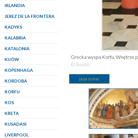
IRLANDIA
JEREZ DE LA FRONTERA
KADYKS
KALABRIA
KATALONIA
Grecka wyspa Korfu. Wnętrze pał
KIJÓW
© Bodzis
KOPENHAGA
poprzednie
KORDOBA
KORFU
KOS
KRETA
KUSADASI
LIVERPOOL