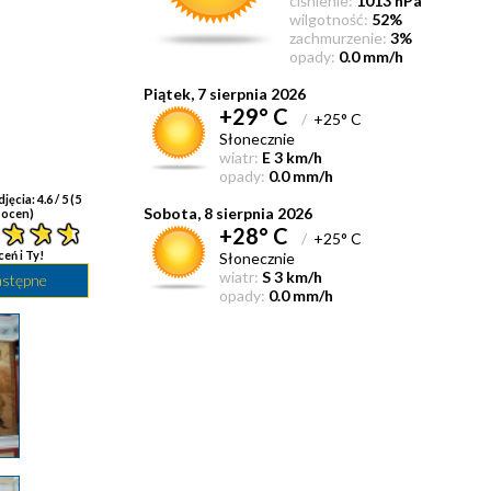
ciśnienie:
1013 hPa
wilgotność:
52%
zachmurzenie:
3%
opady:
0.0 mm/h
Piątek, 7 sierpnia 2026
+29° C
/
+25° C
Słonecznie
wiatr:
E 3 km/h
opady:
0.0 mm/h
djęcia:
4.6
/ 5 (
5
Sobota, 8 sierpnia 2026
ocen)
+28° C
/
+25° C
ceń i Ty!
Słonecznie
wiatr:
S 3 km/h
astępne
opady:
0.0 mm/h