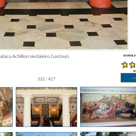
acu Achillion niedaleko Gastouri.
ocena z
o
n
332 / 427