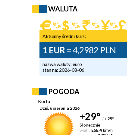
WALUTA
Aktualny średni kurs:
1 EUR
= 4,2982 PLN
nazwa waluty: euro
stan na: 2026-08-06
POGODA
Korfu
Dziś, 6 sierpnia 2026
+29°
/
+25
°
Słonecznie
wiatr:
ESE 4 km/h