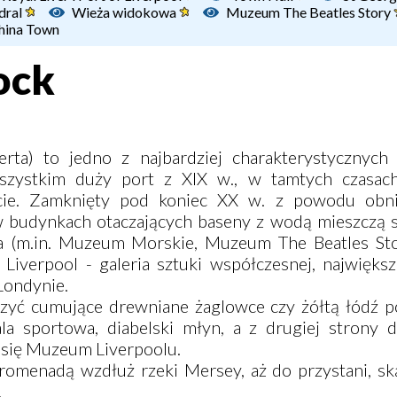
dral
Wieża widokowa
Muzeum The Beatles Story
hina Town
ock
erta) to jedno z najbardziej charakterystycznych
wszystkim duży port z XIX w., w tamtych czasac
ecie. Zamknięty pod koniec XX w. z powodu obni
budynkach otaczających baseny z wodą mieszczą si
ea (m.in. Muzeum Morskie, Muzeum The Beatles Stor
 Liverpool - galeria sztuki współczesnej, najwięks
 Londynie.
yć cumujące drewniane żaglowce czy żółtą łódź 
la sportowa, diabelski młyn, a z drugiej strony d
 się Muzeum Liverpoolu.
promenadą wzdłuż rzeki Mersey, aż do przystani, s
.