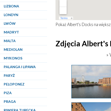
LIZBONA
LONDYN
LWÓW
Pokaż
Albert's Docks
na większ
MADRYT
MALTA
Zdjęcia Albert's
MEDIOLAN
» 
MYKONOS
PALANGA I LIPAWA
PARYŻ
PELOPONEZ
PIZA
PRAGA
RIWIERA TURECKA