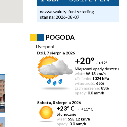
nazwa waluty: funt szterling
stan na: 2026-08-07
POGODA
Liverpool
Dziś, 7 sierpnia 2026
+20°
/
+12
°
Miejscami opady deszczu
wiatr:
W 13 km/h
ciśnienie:
1024 hPa
wilgotność:
65%
zachmurzenie:
83%
opady:
0.0 mm/h
Sobota, 8 sierpnia 2026
+23° C
/
+11° C
Słonecznie
wiatr:
SSE 12 km/h
opady:
0.0 mm/h