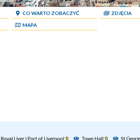
CO WARTO ZOBACZYĆ
ZDJĘCIA
MAPA
Royal Liver i Port of Liverpool
Town Hall
St Georg