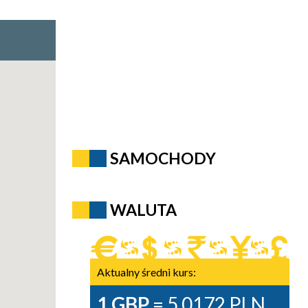
SAMOCHODY
WALUTA
Aktualny średni kurs:
1 GBP
= 5,0172 PLN