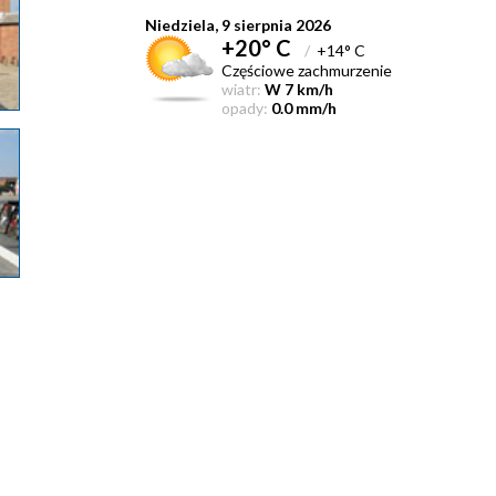
Niedziela, 9 sierpnia 2026
+20° C
/
+14° C
Częściowe zachmurzenie
wiatr:
W 7 km/h
opady:
0.0 mm/h