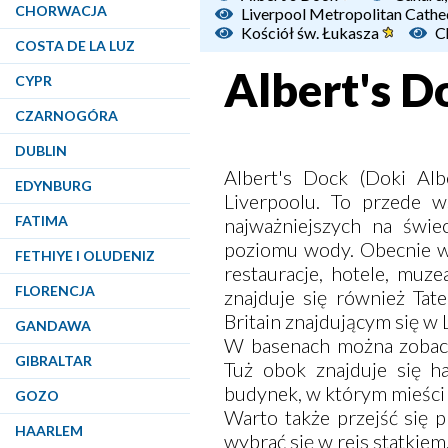
CHORWACJA
Liverpool Metropolitan Cathe
Kościół św. Łukasza
C
COSTA DE LA LUZ
Albert's D
CYPR
CZARNOGÓRA
DUBLIN
Albert's Dock (Doki Alb
EDYNBURG
Liverpoolu. To przede 
FATIMA
najważniejszych na świ
poziomu wody. Obecnie w 
FETHIYE I OLUDENIZ
restauracje, hotele, muz
FLORENCJA
znajduje się również Tate
Britain znajdującym się w
GANDAWA
W basenach można zobacz
GIBRALTAR
Tuż obok znajduje się ha
budynek, w którym mieści
GOZO
Warto także przejść się 
HAARLEM
wybrać się w rejs statkiem