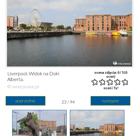
Liverpool. Widok na Doki
ocena zdjęcia:
0
/ 5 (
0
ocen)
Alberta.
© wnieznane.pl
oceń i Ty!
poprzednie
następne
23 / 94