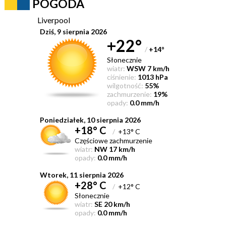
POGODA
Liverpool
Dziś, 9 sierpnia 2026
+22°
/
+14
°
Słonecznie
wiatr:
WSW 7 km/h
ciśnienie:
1013 hPa
wilgotność:
55%
zachmurzenie:
19%
opady:
0.0 mm/h
Poniedziałek, 10 sierpnia 2026
+18° C
/
+13° C
Częściowe zachmurzenie
wiatr:
NW 17 km/h
opady:
0.0 mm/h
Wtorek, 11 sierpnia 2026
+28° C
/
+12° C
Słonecznie
wiatr:
SE 20 km/h
opady:
0.0 mm/h