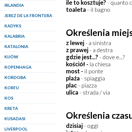
ile to kosztuje?
- quanto c
IRLANDIA
toaleta
- il bagno
JEREZ DE LA FRONTERA
KADYKS
Określenia miej
KALABRIA
z lewej
- a sinistra
KATALONIA
z prawej
- a destra
gdzie jest...?
- dove e...?
KIJÓW
kościół -
la chiesa
KOPENHAGA
most -
il ponte
plaża
- spiaggia
KORDOBA
plac
- piazza
KORFU
ulica
- strada / via
KOS
KRETA
Określenia czas
KUSADASI
dzisiaj
- oggi
LIVERPOOL