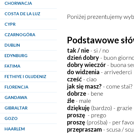
CHORWACJA
COSTA DE LA LUZ
Poniżej prezentujemy wyb
CYPR
CZARNOGÓRA
Podstawowe słów
DUBLIN
tak / nie
- si / no
EDYNBURG
dzień dobry
- buon giorn
dobry wieczór
- buona se
FATIMA
do widzenia
- arrivederci
FETHIYE I OLUDENIZ
cześć
- ciao
jak się masz?
- come stai?
FLORENCJA
dobrze
- bene
GANDAWA
źle
- male
dziękuję
(bardzo) - grazie 
GIBRALTAR
proszę
- prego
GOZO
proszę
(prośba) - per favo
przepraszam
- scusa / scu
HAARLEM