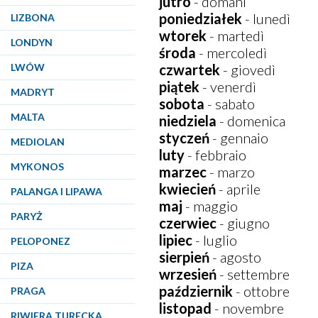
jutro
- domani
poniedziałek
- lunedì
LIZBONA
wtorek
- martedì
LONDYN
środa
- mercoledì
LWÓW
czwartek
- giovedì
piątek
- venerdì
MADRYT
sobota
- sabato
MALTA
niedziela
- domenica
styczeń
- gennaio
MEDIOLAN
luty
- febbraio
MYKONOS
marzec
- marzo
kwiecień
- aprile
PALANGA I LIPAWA
maj
- maggio
PARYŻ
czerwiec
- giugno
lipiec
- luglio
PELOPONEZ
sierpień
- agosto
PIZA
wrzesień
- settembre
październik
- ottobre
PRAGA
listopad
- novembre
RIWIERA TURECKA