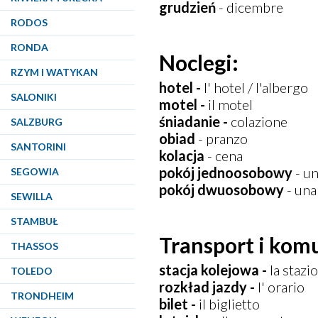
grudzień
- dicembre
RODOS
RONDA
Noclegi:
RZYM I WATYKAN
hotel -
l' hotel / l'albergo
SALONIKI
motel -
il motel
śniadanie -
colazione
SALZBURG
obiad
- pranzo
SANTORINI
kolacja
- cena
pokój jednoosobowy
- un
SEGOWIA
pokój dwuosobowy
- una
SEWILLA
STAMBUŁ
Transport i kom
THASSOS
stacja kolejowa -
la stazi
TOLEDO
rozkład jazdy -
l' orario
TRONDHEIM
bilet -
il biglietto