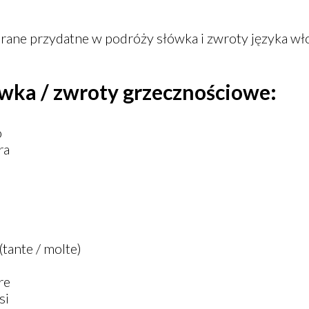
rane przydatne w podróży słówka i zwroty języka wł
ka / zwroty grzecznościowe:
o
ra
(tante / molte)
re
si