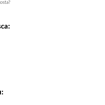
osta?
sca:
u: