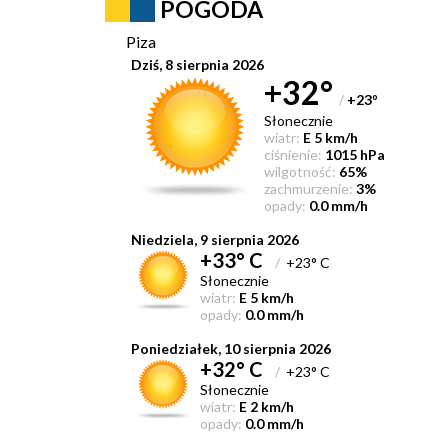
POGODA
Piza
Dziś, 8 sierpnia 2026
+32°
/
+23
°
Słonecznie
wiatr:
E 5 km/h
ciśnienie:
1015 hPa
wilgotność:
65%
zachmurzenie:
3%
opady:
0.0 mm/h
Niedziela, 9 sierpnia 2026
+33° C
/
+23° C
Słonecznie
wiatr:
E 5 km/h
opady:
0.0 mm/h
Poniedziałek, 10 sierpnia 2026
+32° C
/
+23° C
Słonecznie
wiatr:
E 2 km/h
opady:
0.0 mm/h