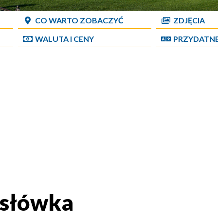
CO WARTO ZOBACZYĆ
ZDJĘCIA
WALUTA I CENY
PRZYDATN
 słówka