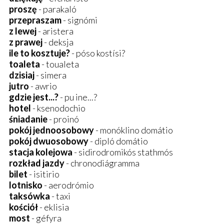
proszę
- parakaló
przepraszam
- signómi
z lewej
- aristera
z prawej
- deksja
ile to kosztuje?
- póso kostísi?
toaleta
- toualeta
dzisiaj
- simera
jutro
- awrio
gdzie jest...?
- pu ine...?
hotel
- ksenodochio
śniadanie
- proinó
pokój jednoosobowy
- monóklino domátio
pokój dwuosobowy
- dipló domátio
stacja kolejowa
- sidirodromikós stathmós
rozkład jazdy
- chronodiágramma
bilet
- isitirio
lotnisko
- aerodrómio
taksówka
- taxi
kościół
- eklisia
most
- géfyra