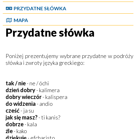
PRZYDATNE SŁÓWKA
MAPA
Przydatne słówka
Poniżej prezentujemy wybrane przydatne w podróży
słówka i zwroty języka greckiego:
tak / nie
- ne / óchi
dzień dobry
- kalimera
dobry wieczór
- kalispera
do widzenia
- andio
cześć
- ja su
jak się masz?
- ti kanis?
dobrze
- kala
źle
- kako
dziękuję
- efcharisto