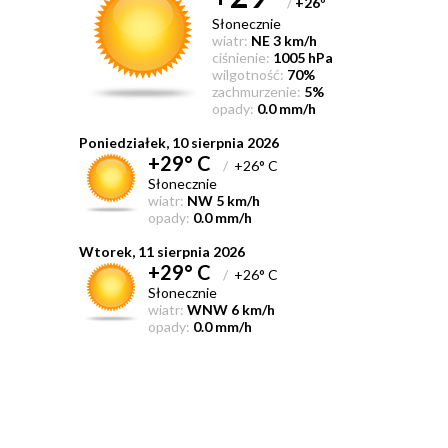
/
+26
°
Słonecznie
wiatr:
NE 3 km/h
ciśnienie:
1005 hPa
wilgotność:
70%
zachmurzenie:
5%
opady:
0.0 mm/h
Poniedziałek, 10 sierpnia 2026
+29° C
/
+26° C
Słonecznie
wiatr:
NW 5 km/h
opady:
0.0 mm/h
Wtorek, 11 sierpnia 2026
+29° C
/
+26° C
Słonecznie
wiatr:
WNW 6 km/h
opady:
0.0 mm/h