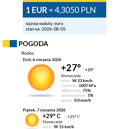
1 EUR
= 4,3050 PLN
nazwa waluty: euro
stan na: 2026-08-05
POGODA
Rodos
Dziś, 6 sierpnia 2026
+27°
/
+25
°
Słonecznie
wiatr:
W 23 km/h
ciśnienie:
1007 hPa
wilgotność:
75%
zachmurzenie:
5%
opady:
0.0 mm/h
Piątek, 7 sierpnia 2026
+29° C
/
+25° C
Słonecznie
wiatr:
W 15 km/h