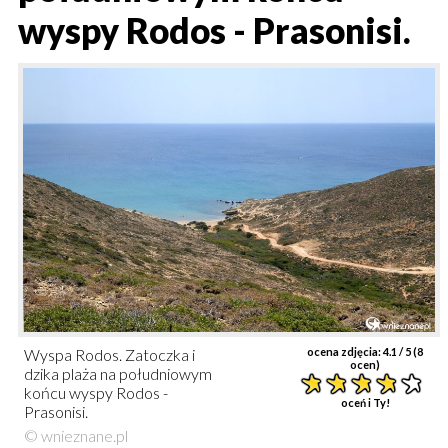
wyspy Rodos - Prasonisi.
Wyspa Rodos. Zatoczka i
ocena zdjęcia:
4.1
/ 5 (
8
ocen)
dzika plaża na południowym
końcu wyspy Rodos -
oceń i Ty!
Prasonisi.
© wnieznane.pl