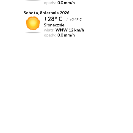
opady:
0.0 mm/h
Sobota, 8 sierpnia 2026
+28° C
/
+24° C
Słonecznie
wiatr:
WNW 12 km/h
opady:
0.0 mm/h