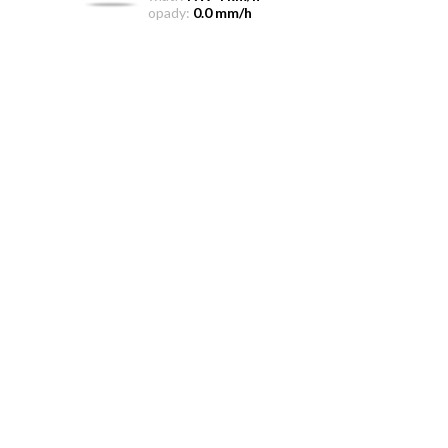
opady:
0.0 mm/h