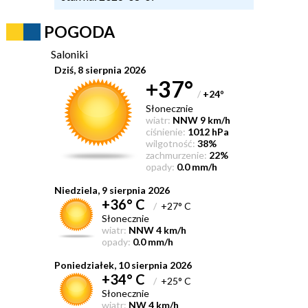
POGODA
Saloniki
Dziś, 8 sierpnia 2026
+37°
/
+24
°
Słonecznie
wiatr:
NNW 9 km/h
ciśnienie:
1012 hPa
wilgotność:
38%
zachmurzenie:
22%
opady:
0.0 mm/h
Niedziela, 9 sierpnia 2026
+36° C
/
+27° C
Słonecznie
wiatr:
NNW 4 km/h
opady:
0.0 mm/h
Poniedziałek, 10 sierpnia 2026
+34° C
/
+25° C
Słonecznie
wiatr:
NW 4 km/h