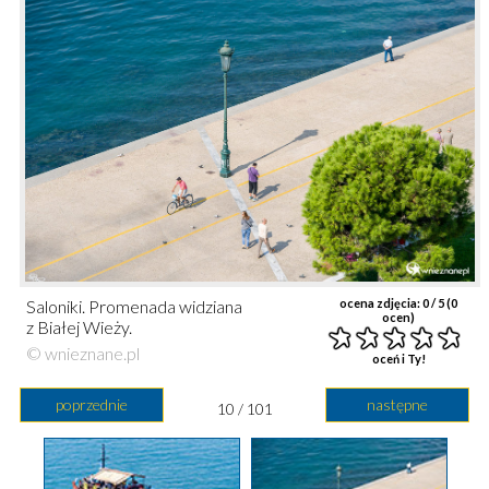
Saloniki. Promenada widziana
ocena zdjęcia:
0
/ 5 (
0
ocen)
z Białej Wieży.
© wnieznane.pl
oceń i Ty!
poprzednie
następne
10 / 101