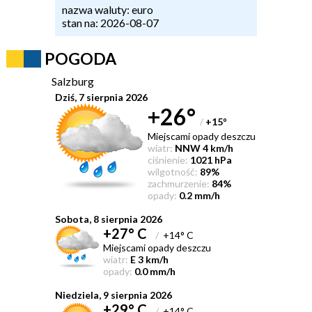
nazwa waluty: euro
stan na: 2026-08-07
POGODA
Salzburg
Dziś, 7 sierpnia 2026
+26°
/
+15
°
Miejscami opady deszczu
wiatr:
NNW 4 km/h
ciśnienie:
1021 hPa
wilgotność:
89%
zachmurzenie:
84%
opady:
0.2 mm/h
Sobota, 8 sierpnia 2026
+27° C
/
+14° C
Miejscami opady deszczu
wiatr:
E 3 km/h
opady:
0.0 mm/h
Niedziela, 9 sierpnia 2026
+29° C
/
+14° C