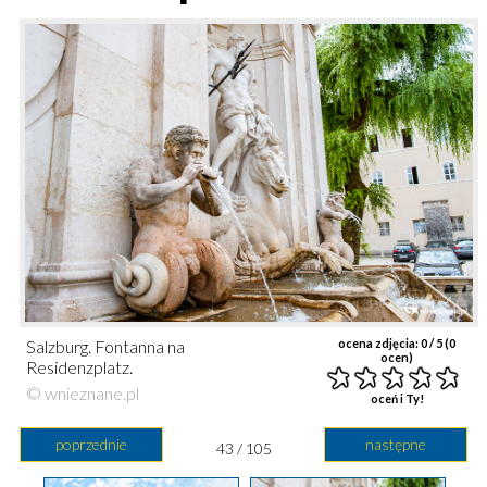
Salzburg. Fontanna na
ocena zdjęcia:
0
/ 5 (
0
ocen)
Residenzplatz.
© wnieznane.pl
oceń i Ty!
poprzednie
następne
43 / 105