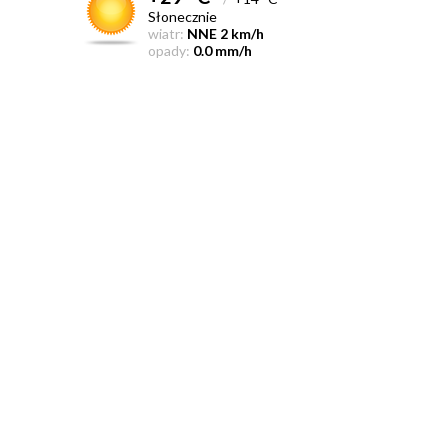
Słonecznie
wiatr:
NNE 2 km/h
opady:
0.0 mm/h