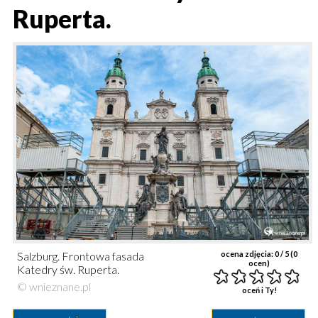
Ruperta.
Salzburg. Frontowa fasada
ocena zdjęcia:
0
/ 5 (
0
ocen)
Katedry św. Ruperta.
© wnieznane.pl
oceń i Ty!