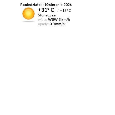
Poniedziałek, 10 sierpnia 2026
+31° C
/
+15° C
Słonecznie
wiatr:
WSW 3 km/h
opady:
0.0 mm/h