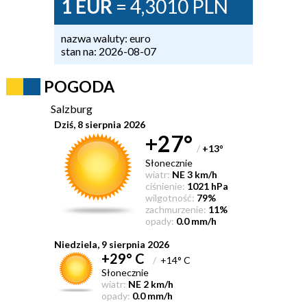
1 EUR
= 4,3010 PLN
nazwa waluty: euro
stan na: 2026-08-07
POGODA
Salzburg
Dziś, 8 sierpnia 2026
+27°
/
+13
°
Słonecznie
wiatr:
NE 3 km/h
ciśnienie:
1021 hPa
wilgotność:
79%
zachmurzenie:
11%
opady:
0.0 mm/h
Niedziela, 9 sierpnia 2026
+29° C
/
+14° C
Słonecznie
wiatr:
NE 2 km/h
opady:
0.0 mm/h