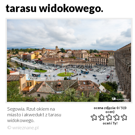
tarasu widokowego.
Segowia. Rzut okiem na
ocena zdjęcia:
0
/ 5 (
0
ocen)
miasto i akwedukt z tarasu
widokowego.
oceń i Ty!
© wnieznane.pl