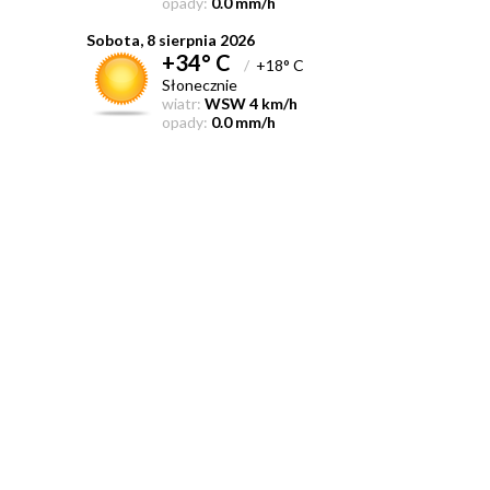
opady:
0.0 mm/h
Sobota, 8 sierpnia 2026
+34° C
/
+18° C
Słonecznie
wiatr:
WSW 4 km/h
opady:
0.0 mm/h