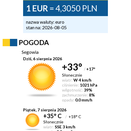
1 EUR
= 4,3050 PLN
nazwa waluty: euro
stan na: 2026-08-05
POGODA
Segowia
Dziś, 6 sierpnia 2026
+33°
/
+17
°
Słonecznie
wiatr:
W 4 km/h
ciśnienie:
1021 hPa
wilgotność:
39%
zachmurzenie:
8%
opady:
0.0 mm/h
Piątek, 7 sierpnia 2026
+35° C
/
+18° C
Słonecznie
wiatr:
SSE 3 km/h