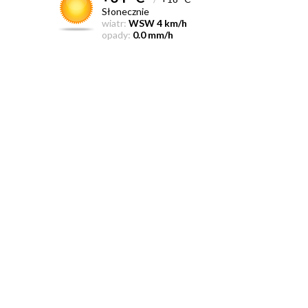
Słonecznie
wiatr:
WSW 4 km/h
opady:
0.0 mm/h