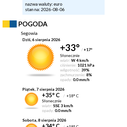
nazwa waluty: euro
stan na: 2026-08-06
POGODA
Segowia
Dziś, 6 sierpnia 2026
+33°
/
+17
°
Słonecznie
wiatr:
W 4 km/h
ciśnienie:
1021 hPa
wilgotność:
39%
zachmurzenie:
8%
opady:
0.0 mm/h
Piątek, 7 sierpnia 2026
+35° C
/
+18° C
Słonecznie
wiatr:
SSE 3 km/h
opady:
0.0 mm/h
Sobota, 8 sierpnia 2026
+34° C
/
+18° C