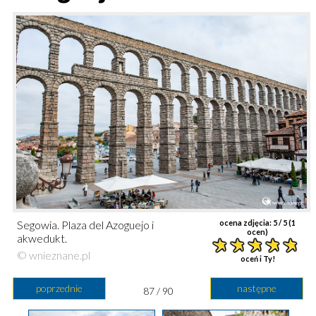
Segowia. Plaza del Azoguejo i
ocena zdjęcia:
5
/ 5 (
1
ocen)
akwedukt.
© wnieznane.pl
oceń i Ty!
poprzednie
następne
87 / 90