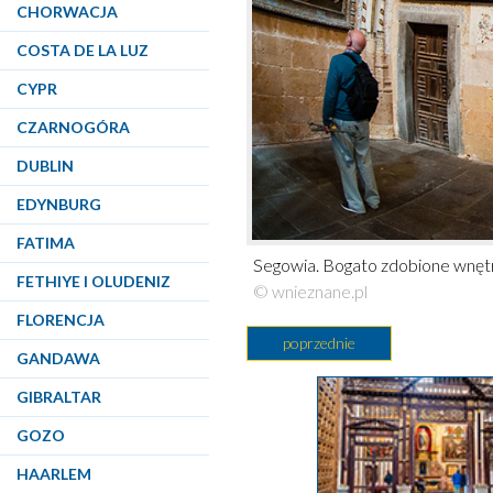
CHORWACJA
COSTA DE LA LUZ
CYPR
CZARNOGÓRA
DUBLIN
EDYNBURG
FATIMA
Segowia. Bogato zdobione wnętr
FETHIYE I OLUDENIZ
© wnieznane.pl
FLORENCJA
poprzednie
GANDAWA
GIBRALTAR
GOZO
HAARLEM