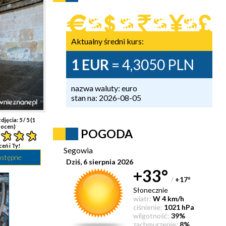
Aktualny średni kurs:
1 EUR
= 4,3050 PLN
nazwa waluty: euro
stan na: 2026-08-05
djęcia:
5
/ 5 (
1
ocen)
POGODA
ceń i Ty!
Segowia
astępne
Dziś, 6 sierpnia 2026
+33°
/
+17
°
Słonecznie
wiatr:
W 4 km/h
ciśnienie:
1021 hPa
wilgotność:
39%
zachmurzenie:
8%