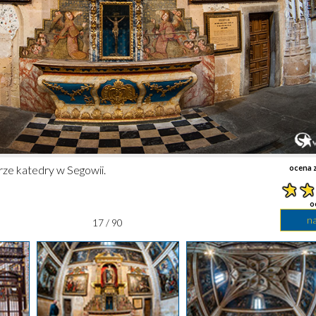
ze katedry w Segowii.
ocena z
o
n
17 / 90