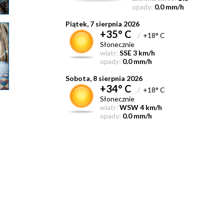
opady:
0.0 mm/h
Piątek, 7 sierpnia 2026
+35° C
/
+18° C
Słonecznie
wiatr:
SSE 3 km/h
opady:
0.0 mm/h
Sobota, 8 sierpnia 2026
+34° C
/
+18° C
Słonecznie
wiatr:
WSW 4 km/h
opady:
0.0 mm/h