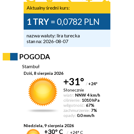
Aktualny średni kurs:
1 TRY
= 0,0782 PLN
nazwa waluty: lira turecka
stan na: 2026-08-07
POGODA
Stambuł
Dziś, 8 sierpnia 2026
+31°
/
+24
°
Słonecznie
wiatr:
NNW 4 km/h
ciśnienie:
1010 hPa
wilgotność:
67%
zachmurzenie:
7%
opady:
0.0 mm/h
Niedziela, 9 sierpnia 2026
+30° C
/
+24° C