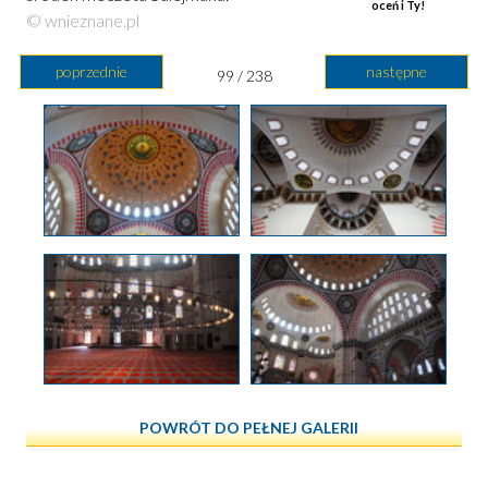
oceń i Ty!
© wnieznane.pl
poprzednie
następne
99 / 238
POWRÓT DO PEŁNEJ GALERII