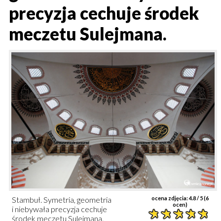
precyzja cechuje środek
meczetu Sulejmana.
Stambuł. Symetria, geometria
ocena zdjęcia:
4.8
/ 5 (
6
ocen)
i niebywała precyzja cechuje
środek meczetu Sulejmana.