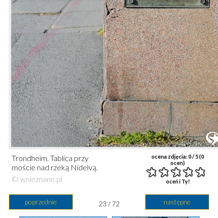
Trondheim. Tablica przy
ocena zdjęcia:
0
/ 5 (
0
ocen)
moście nad rzeką Nidelvą.
© wnieznane.pl
oceń i Ty!
poprzednie
następne
23 / 72