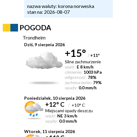
nazwa waluty: korona norweska
stan na: 2026-08-07
POGODA
Trondheim
Dziś, 9 sierpnia 2026
+15°
/
+11
°
Silne zachmurzenie
wiatr:
E 8 km/h
ciśnienie:
1003 hPa
wilgotność:
78%
zachmurzenie:
79%
opady:
0.0 mm/h
Poniedziałek, 10 sierpnia 2026
+12° C
/
+10° C
Miejscami opady deszczu
wiatr:
NE 3 km/h
opady:
0.0 mm/h
Wtorek, 11 sierpnia 2026