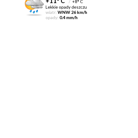
+11° C
/
+8° C
Lekkie opady deszczu
wiatr:
WNW 26 km/h
opady:
0.4 mm/h