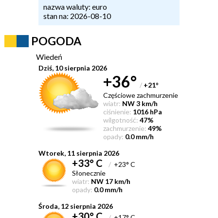
nazwa waluty: euro
stan na: 2026-08-10
POGODA
Wiedeń
Dziś, 10 sierpnia 2026
+36°
/
+21
°
Częściowe zachmurzenie
wiatr:
NW 3 km/h
ciśnienie:
1016 hPa
wilgotność:
47%
zachmurzenie:
49%
opady:
0.0 mm/h
Wtorek, 11 sierpnia 2026
+33° C
/
+23° C
Słonecznie
wiatr:
NW 17 km/h
opady:
0.0 mm/h
Środa, 12 sierpnia 2026
+30° C
/
+17° C