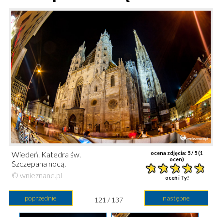
Wiedeń. Katedra św.
ocena zdjęcia:
5
/ 5 (
1
ocen)
Szczepana nocą.
© wnieznane.pl
oceń i Ty!
poprzednie
następne
121 / 137