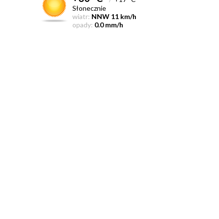
Słonecznie
wiatr:
NNW 11 km/h
opady:
0.0 mm/h