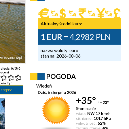
Aktualny średni kurs:
1 EUR
= 4,2982 PLN
nazwa waluty: euro
stan na: 2026-08-06
djęcia:
0
/ 5 (
0
ocen)
POGODA
ceń i Ty!
Wiedeń
astępne
Dziś, 6 sierpnia 2026
+35°
/
+23
°
Słonecznie
wiatr:
NW 17 km/h
ciśnienie:
1017 hPa
wilgotność:
52%
zachmurzenie:
4%