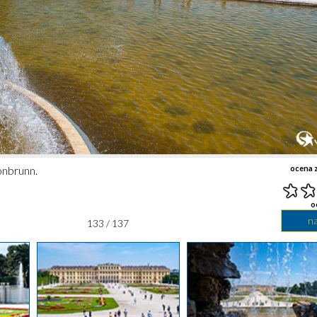
nbrunn.
ocena z
o
n
133 / 137