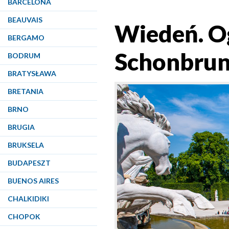
BARCELONA
BEAUVAIS
Wiedeń. O
BERGAMO
Schonbrun
BODRUM
BRATYSŁAWA
BRETANIA
BRNO
BRUGIA
BRUKSELA
BUDAPESZT
BUENOS AIRES
CHALKIDIKI
CHOPOK