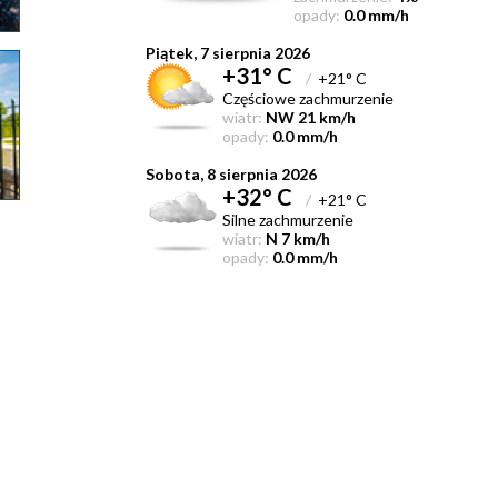
opady:
0.0 mm/h
Piątek, 7 sierpnia 2026
+31° C
/
+21° C
Częściowe zachmurzenie
wiatr:
NW 21 km/h
opady:
0.0 mm/h
Sobota, 8 sierpnia 2026
+32° C
/
+21° C
Silne zachmurzenie
wiatr:
N 7 km/h
opady:
0.0 mm/h