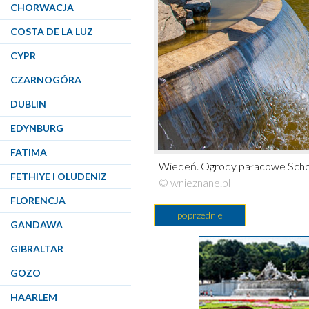
CHORWACJA
COSTA DE LA LUZ
CYPR
CZARNOGÓRA
DUBLIN
EDYNBURG
FATIMA
Wiedeń. Ogrody pałacowe Scho
FETHIYE I OLUDENIZ
© wnieznane.pl
FLORENCJA
poprzednie
GANDAWA
GIBRALTAR
GOZO
HAARLEM