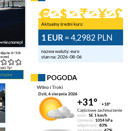
Aktualny średni kurs:
1 EUR
= 4,2982 PLN
nazwa waluty: euro
djęcia:
0
/ 5 (
0
stan na: 2026-08-06
ocen)
ceń i Ty!
astępne
POGODA
Wilno i Troki
Dziś, 6 sierpnia 2026
+31°
/
+18
°
Częściowe zachmurzenie
wiatr:
SE 1 km/h
ciśnienie:
1014 hPa
wilgotność:
83%
zachmurzenie:
47%