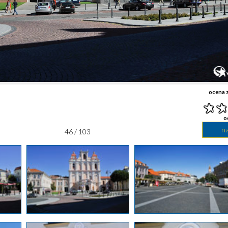
ocena z
o
n
46 / 103