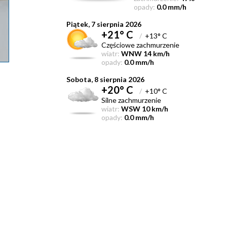
opady:
0.0 mm/h
Piątek, 7 sierpnia 2026
+21° C
/
+13° C
Częściowe zachmurzenie
wiatr:
WNW 14 km/h
opady:
0.0 mm/h
Sobota, 8 sierpnia 2026
+20° C
/
+10° C
Silne zachmurzenie
wiatr:
WSW 10 km/h
opady:
0.0 mm/h