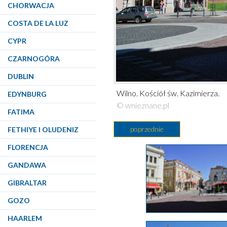
CHORWACJA
COSTA DE LA LUZ
CYPR
CZARNOGÓRA
DUBLIN
Wilno. Kościół św. Kazimierza.
EDYNBURG
© wnieznane.pl
FATIMA
poprzednie
FETHIYE I OLUDENIZ
FLORENCJA
GANDAWA
GIBRALTAR
GOZO
HAARLEM