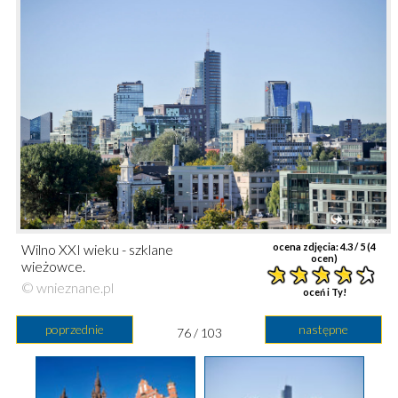
Wilno XXI wieku - szklane
ocena zdjęcia:
4.3
/ 5 (
4
ocen)
wieżowce.
© wnieznane.pl
oceń i Ty!
poprzednie
następne
76 / 103