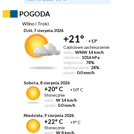
POGODA
Wilno i Troki
Dziś, 7 sierpnia 2026
+21°
/
+13
°
Częściowe zachmurzenie
wiatr:
WNW 14 km/h
ciśnienie:
1016 hPa
wilgotność:
78%
zachmurzenie:
28%
opady:
0.0 mm/h
Sobota, 8 sierpnia 2026
+20° C
/
+10° C
Słonecznie
wiatr:
W 14 km/h
opady:
0.0 mm/h
Niedziela, 9 sierpnia 2026
+22° C
/
+9° C
Słonecznie
wiatr:
W 8 km/h