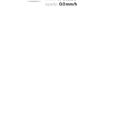
opady:
0.0 mm/h