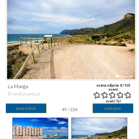
La Manga.
ocena zdjęcia:
0
/ 5 (
0
ocen)
© wnieznane.pl
oceń i Ty!
poprzednie
następne
49 / 226