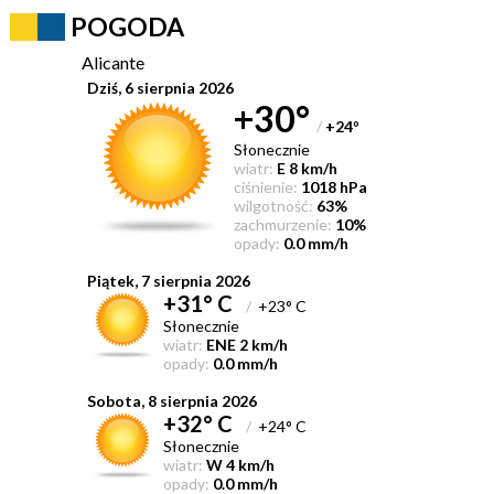
POGODA
Alicante
Dziś, 6 sierpnia 2026
+30°
/
+24
°
Słonecznie
wiatr:
E 8 km/h
ciśnienie:
1018 hPa
wilgotność:
63%
zachmurzenie:
10%
opady:
0.0 mm/h
Piątek, 7 sierpnia 2026
+31° C
/
+23° C
Słonecznie
wiatr:
ENE 2 km/h
opady:
0.0 mm/h
Sobota, 8 sierpnia 2026
+32° C
/
+24° C
Słonecznie
wiatr:
W 4 km/h
opady:
0.0 mm/h