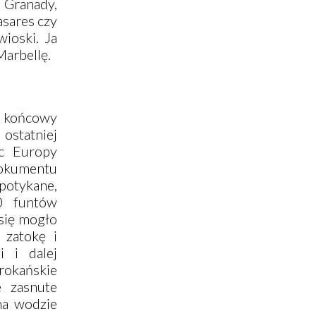
j
Granady
,
sares
czy
wioski. Ja
Marbellę
.
je końcowy
 ostatniej
sc Europy
okumentu
potykane,
0 funtów
 się mogło
 zatokę i
 i dalej
rokańskie
e zasnute
na wodzie