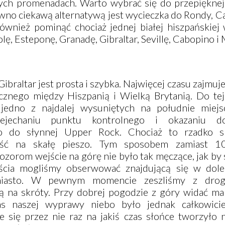
znych promenadach. Warto wybrać się do przepiękne
ewno ciekawą alternatywą jest wycieczka do
Rondy
,
Ca
ównież pominąć chociaż jednej białej hiszpańskiej 
olę
,
Esteponę
,
Granadę
,
Gibraltar
,
Sevillę
,
Cabopino
i
Gibraltar
jest prosta i szybka. Najwięcej czasu zajmu
icznego między Hiszpanią i Wielką Brytanią. Do tej
edno z najdalej wysuniętych na południe miej
zejechaniu punktu kontrolnego i okazaniu d
to do słynnej Upper Rock. Chociaż to rzadko s
jść na skałę pieszo. Tym sposobem zamiast 1
ozorom wejście na górę nie było tak męczące, jak by
ścia mogliśmy obserwować znajdującą się w dole
miasto. W pewnym momencie zeszliśmy z drogi
 na skróty. Przy dobrej pogodzie z góry widać ma
as naszej wyprawy niebo było jednak całkowici
e się przez nie raz na jakiś czas słońce tworzyło 