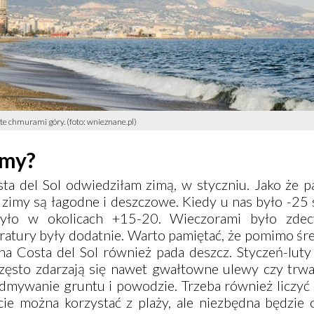
ute chmurami góry. (foto: wnieznane.pl)
śmy?
ta del Sol odwiedziłam zimą, w styczniu. Jako że p
zimy są łagodne i deszczowe. Kiedy u nas było -25 
yło w okolicach +15-20. Wieczorami było zdec
eratury były dodatnie. Warto pamiętać, że pomimo ś
na Costa del Sol również pada deszcz. Styczeń-luty
Często zdarzają się nawet gwałtowne ulewy czy trwa
mywanie gruntu i powodzie. Trzeba również liczyć s
cie można korzystać z plaży, ale niezbędna będzie 