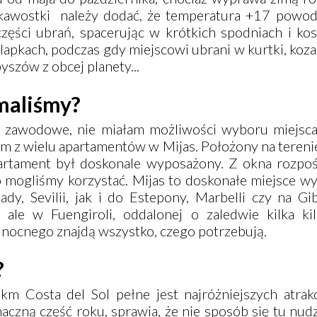
kawostki należy dodać, że temperatura +17 powod
części ubrań, spacerując w krótkich spodniach i ko
apkach, podczas gdy miejscowi ubrani w kurtki, kozak
byszów z obcej planety...
ymaliśmy?
 zawodowe, nie miałam możliwości wyboru miejsca
ym z wielu apartamentów w
Mijas
. Położony na teren
rtament był doskonale wyposażony. Z okna rozpośc
o mogliśmy korzystać.
Mijas
to doskonałe miejsce w
ady
,
Sevilii
, jak i do
Estepony
,
Marbelli
czy na
Gib
o, ale w
Fuengiroli
, oddalonej o zaledwie kilka ki
a nocnego znajdą wszystko, czego potrzebują.
?
km Costa del Sol pełne jest najróżniejszych atrakc
aczną część roku, sprawia, że nie sposób się tu nud