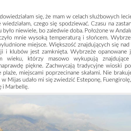
 dowiedziałam się, że mam w celach służbowych leci
e wiedziałam, czego się spodziewać. Czasu na zasta
 było niewiele, bo zaledwie doba. Położone w Andal
oczyło mnie wysoką temperaturą i słońcem. Wybrze
wyludnione miejsce. Większość znajdujących się nad
cji i klubów jest zamknięta. Wybrzeże opanowane j
m wieku, którzy masowo wykupują znajdujące
 naprawdę piękne. Zachwycają tradycyjne wioski p
e plaże, miejscami poprzecinane skałami. Nie braku
u w
Mijas
udało mi się zwiedzić
Esteponę
,
Fuengirolę
ę
i
Marbellę
.