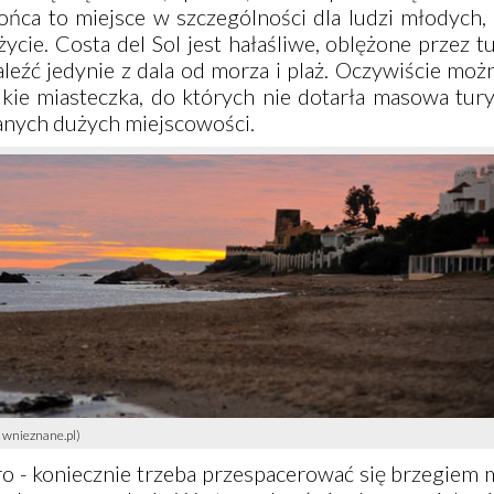
ońca to miejsce w szczególności dla ludzi młodych,
ycie. Costa del Sol jest hałaśliwe, oblężone przez t
leźć jedynie z dala od morza i plaż. Oczywiście moż
elkie miasteczka, do których nie dotarła masowa tury
anych dużych miejscowości.
 wnieznane.pl)
ro - koniecznie trzeba przespacerować się brzegiem 