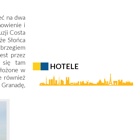
eć na dwa
nowienie i
uzji Costa
że Słońca
 brzegiem
est przez
 się tam
HOTELE
ołożone w
je również
,
Granadę
,