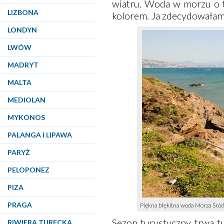
wiatru. Woda w morzu o t
LIZBONA
kolorem. Ja zdecydowałam 
LONDYN
LWÓW
MADRYT
MALTA
MEDIOLAN
MYKONOS
PALANGA I LIPAWA
PARYŻ
PELOPONEZ
PIZA
PRAGA
Piękna błękitna woda Morza Śród
Sezon turystyczny trwa t
RIWIERA TURECKA