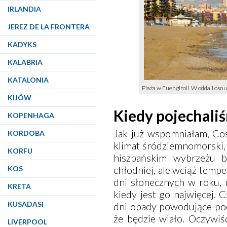
IRLANDIA
JEREZ DE LA FRONTERA
KADYKS
KALABRIA
KATALONIA
Plaża w Fuengiroli. W oddali osn
KIJÓW
Kiedy pojechali
KOPENHAGA
Jak już wspomniałam, Cos
KORDOBA
klimat śródziemnomorski, 
KORFU
hiszpańskim wybrzeżu b
chłodniej, ale wciąż temp
KOS
dni słonecznych w roku, 
KRETA
kiedy jest go najwięcej. 
KUSADASI
dni opady powodujące pod
że będzie wiało. Oczywiś
LIVERPOOL