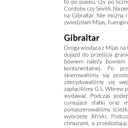
to po piasku, czy po lic
Cordoby czy
Sevilli
. Na p
na
Gibraltar
. Nie można r
zwiedziłam
Mijas
,
Fuengir
Gibraltar
Droga wiodąca z
Mijas
na
dojazd do przejścia gran
bowiem należy bowiem j
kontynentalnej. Po pr
skierowaliśmy się pros
zdecydowaliśmy się we
zapłaciliśmy 0,5. Wbrew p
wydawać. Podczas podej
cumujące statki oraz 
pomaszerowaliśmy ścieżką
wybrzeże Afryki. Podcz
chmurami, a przedostając