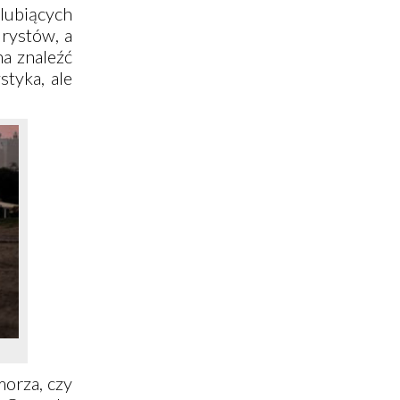
 lubiących
urystów, a
na znaleźć
styka, ale
morza, czy