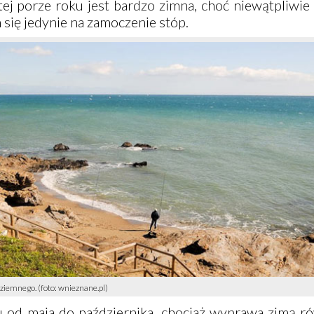
ej porze roku jest bardzo zimna, choć niewątpliwie
się jedynie na zamoczenie stóp.
ziemnego. (foto: wnieznane.pl)
u od maja do października, chociaż wyprawa zimą r