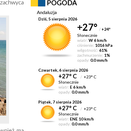
 zachwyca
POGODA
Andaluzja
Dziś, 5 sierpnia 2026
+27°
/
+24
°
Słonecznie
wiatr:
W 6 km/h
ciśnienie:
1016 hPa
wilgotność:
61%
zachmurzenie:
1%
opady:
0.0 mm/h
Czwartek, 6 sierpnia 2026
+27° C
/
+23° C
Słonecznie
wiatr:
E 6 km/h
opady:
0.0 mm/h
Piątek, 7 sierpnia 2026
+27° C
/
+23° C
Słonecznie
wiatr:
ENE 10 km/h
opady:
0.0 mm/h
ównież ma