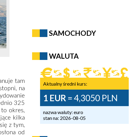
SAMOCHODY
WALUTA
anuje tam
Aktualny średni kurs:
stopni, na
ydowanie
1 EUR
= 4,3050 PLN
rednio 325
 to okres,
nazwa waluty: euro
jące kilka
stan na: 2026-08-05
ię z tym,
osłona od