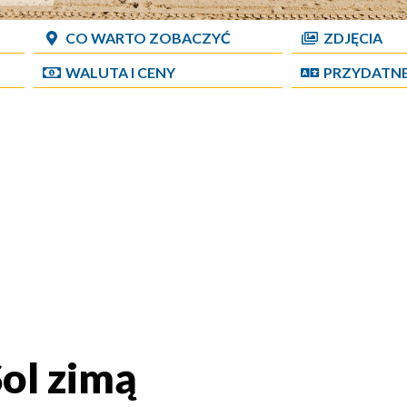
CO WARTO ZOBACZYĆ
ZDJĘCIA
WALUTA I CENY
PRZYDATN
Sol zimą