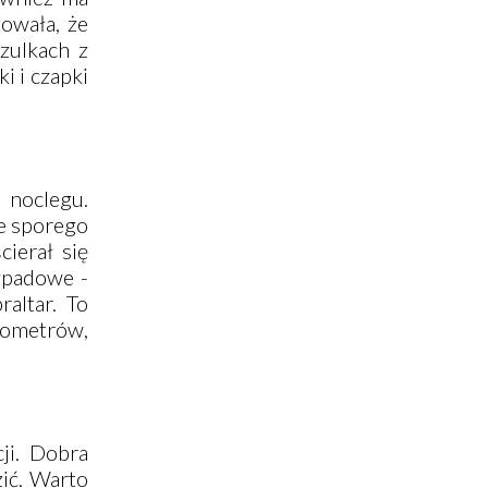
owała, że
szulkach z
i i czapki
 noclegu.
ie sporego
ierał się
ypadowe -
raltar
. To
lometrów,
ji. Dobra
zić. Warto