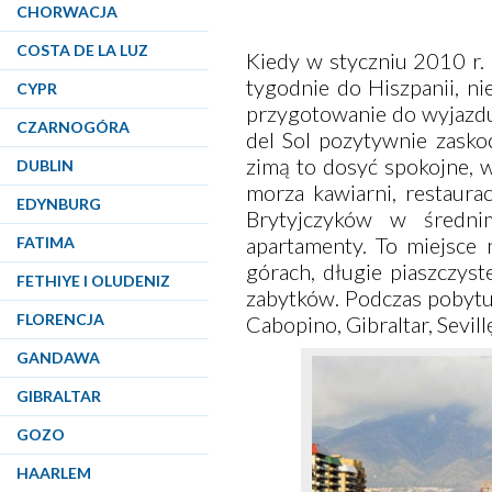
CHORWACJA
COSTA DE LA LUZ
Kiedy w styczniu 2010 r.
tygodnie do Hiszpanii, ni
CYPR
przygotowanie do wyjazdu
CZARNOGÓRA
del Sol pozytywnie zask
zimą to dosyć spokojne, 
DUBLIN
morza kawiarni, restaura
EDYNBURG
Brytyjczyków w średni
apartamenty. To miejsce
FATIMA
górach, długie piaszczyst
FETHIYE I OLUDENIZ
zabytków. Podczas pobyt
FLORENCJA
Cabopino
,
Gibraltar
,
Sevill
GANDAWA
GIBRALTAR
GOZO
HAARLEM