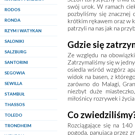
swój urok. W ramach cie
RODOS
pozbyliśmy się znacznej 
krótkim rękawem oraz w kl
RONDA
patrzyli na nas jak na przy
RZYM I WATYKAN
SALONIKI
Gdzie się zatrz
SALZBURG
Ze względu na obowiązki
Zatrzymaliśmy się w jedn
SANTORINI
osiedla wśród wzgórz apa
SEGOWIA
widok na basen, z któreg
zarówno do
Malagi
,
Gran
SEWILLA
niezbyt duże miasteczk
STAMBUŁ
miłośnicy rozrywek i życi
THASSOS
Co zwiedziliśmy
TOLEDO
Rozciągające się na 140 
TRONDHEIM
pogoda, panująca przez zn