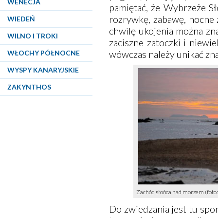
WENECJA
pamiętać, że Wybrzeże Sł
rozrywkę, zabawę, nocne ż
WIEDEŃ
chwilę ukojenia można zna
WILNO I TROKI
zaciszne zatoczki i niewi
wówczas należy unikać zn
WŁOCHY PÓŁNOCNE
WYSPY KANARYJSKIE
ZAKYNTHOS
Zachód słońca nad morzem (foto:
Do zwiedzania jest tu spo