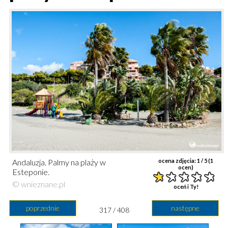
Andaluzja. Palmy na plaży w
ocena zdjęcia:
1
/ 5 (
1
ocen)
Esteponie.
© wnieznane.pl
oceń i Ty!
poprzednie
następne
317 / 408