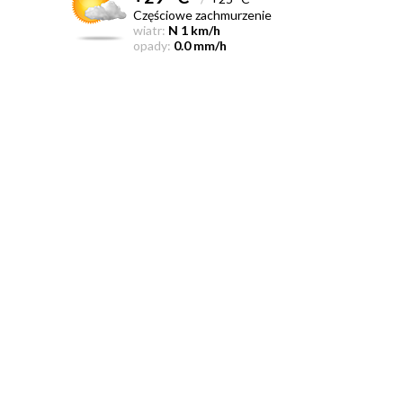
Częściowe zachmurzenie
wiatr:
N 1 km/h
opady:
0.0 mm/h