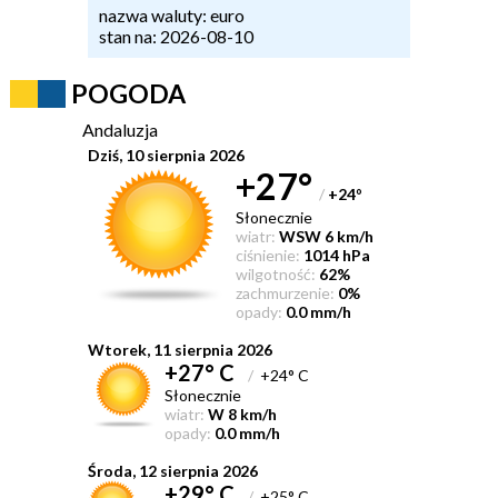
nazwa waluty: euro
stan na: 2026-08-10
POGODA
Andaluzja
Dziś, 10 sierpnia 2026
+27°
/
+24
°
Słonecznie
wiatr:
WSW 6 km/h
ciśnienie:
1014 hPa
wilgotność:
62%
zachmurzenie:
0%
opady:
0.0 mm/h
Wtorek, 11 sierpnia 2026
+27° C
/
+24° C
Słonecznie
wiatr:
W 8 km/h
opady:
0.0 mm/h
Środa, 12 sierpnia 2026
+29° C
/
+25° C