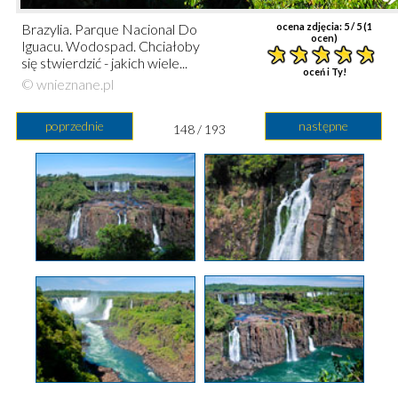
Brazylia. Parque Nacional Do
ocena zdjęcia:
5
/ 5 (
1
ocen)
Iguacu. Wodospad. Chciałoby
się stwierdzić - jakich wiele...
oceń i Ty!
© wnieznane.pl
poprzednie
następne
148 / 193