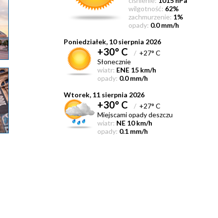
ciśnienie:
1015 hPa
wilgotność:
62%
zachmurzenie:
1%
opady:
0.0 mm/h
Poniedziałek, 10 sierpnia 2026
+30° C
/
+27° C
Słonecznie
wiatr:
ENE 15 km/h
opady:
0.0 mm/h
Wtorek, 11 sierpnia 2026
+30° C
/
+27° C
Miejscami opady deszczu
wiatr:
NE 10 km/h
opady:
0.1 mm/h