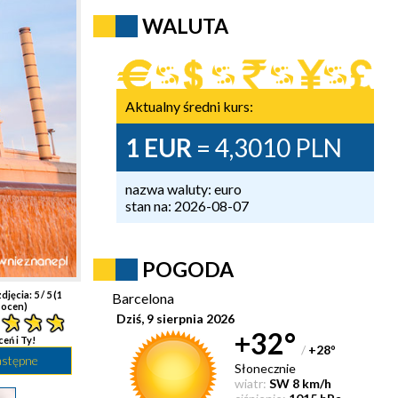
WALUTA
Aktualny średni kurs:
1 EUR
= 4,3010 PLN
nazwa waluty: euro
stan na: 2026-08-07
POGODA
djęcia:
5
/ 5 (
1
Barcelona
ocen)
Dziś, 9 sierpnia 2026
+32°
ceń i Ty!
/
+28
°
astępne
Słonecznie
wiatr:
SW 8 km/h