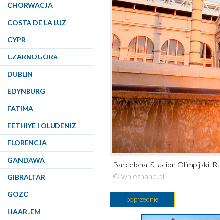
CHORWACJA
COSTA DE LA LUZ
CYPR
CZARNOGÓRA
DUBLIN
EDYNBURG
FATIMA
FETHIYE I OLUDENIZ
FLORENCJA
GANDAWA
Barcelona. Stadion Olimpijski. 
© wnieznane.pl
GIBRALTAR
GOZO
poprzednie
HAARLEM