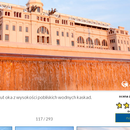
Rzut oka z wysokości pobliskich wodnych kaskad.
ocena z
o
n
117 / 293