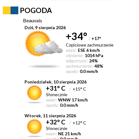
POGODA
Beauvais
Dziś, 9 sierpnia 2026
+34°
/
+17
°
Częściowe zachmurzenie
wiatr:
ESE 6 km/h
ciśnienie:
1014 hPa
wilgotność:
24%
zachmurzenie:
48%
opady:
0.0 mm/h
Poniedziałek, 10 sierpnia 2026
+31° C
/
+15° C
Słonecznie
wiatr:
WNW 17 km/h
opady:
0.0 mm/h
Wtorek, 11 sierpnia 2026
+32° C
/
+12° C
Słonecznie
wiatr:
NE 21 km/h
opady:
0.0 mm/h