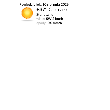
Poniedziałek, 10 sierpnia 2026
+37° C
/
+21° C
Słonecznie
wiatr:
SW 2 km/h
opady:
0.0 mm/h