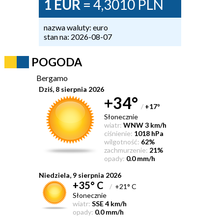
1 EUR
= 4,3010 PLN
nazwa waluty: euro
stan na: 2026-08-07
POGODA
Bergamo
Dziś, 8 sierpnia 2026
+34°
/
+17
°
Słonecznie
wiatr:
WNW 3 km/h
ciśnienie:
1018 hPa
wilgotność:
62%
zachmurzenie:
21%
opady:
0.0 mm/h
Niedziela, 9 sierpnia 2026
+35° C
/
+21° C
Słonecznie
wiatr:
SSE 4 km/h
opady:
0.0 mm/h