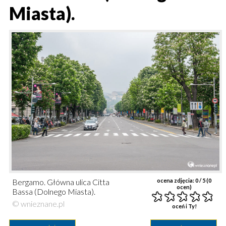
Miasta).
Bergamo. Główna ulica Citta
ocena zdjęcia:
0
/ 5 (
0
ocen)
Bassa (Dolnego Miasta).
© wnieznane.pl
oceń i Ty!