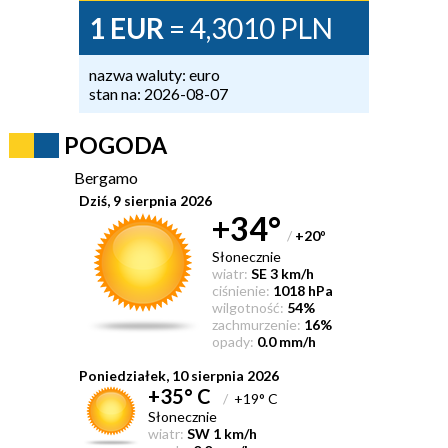
1 EUR
= 4,3010 PLN
nazwa waluty: euro
stan na: 2026-08-07
POGODA
Bergamo
Dziś, 9 sierpnia 2026
+34°
/
+20
°
Słonecznie
wiatr:
SE 3 km/h
ciśnienie:
1018 hPa
wilgotność:
54%
zachmurzenie:
16%
opady:
0.0 mm/h
Poniedziałek, 10 sierpnia 2026
+35° C
/
+19° C
Słonecznie
wiatr:
SW 1 km/h