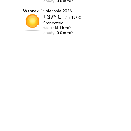
opady:
0.0 mm/h
Wtorek, 11 sierpnia 2026
+37° C
/
+19° C
Słonecznie
wiatr:
N 1 km/h
opady:
0.0 mm/h