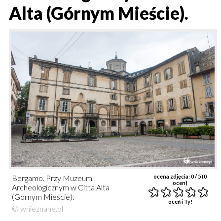
Alta (Górnym Mieście).
Bergamo. Przy Muzeum
ocena zdjęcia:
0
/ 5 (
0
ocen)
Archeologicznym w Citta Alta
(Górnym Mieście).
oceń i Ty!
© wnieznane.pl