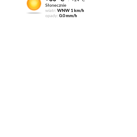
Słonecznie
wiatr:
WNW 1 km/h
opady:
0.0 mm/h