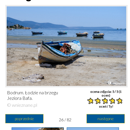
Bodrum. Łodzie na brzegu
ocena zdjęcia:
5
/ 5 (
1
ocen)
Jeziora Bafa.
© wnieznane.pl
oceń i Ty!
poprzednie
następne
26 / 82