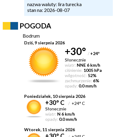
nazwa waluty: lira turecka
stan na: 2026-08-07
POGODA
Bodrum
Dziś, 9 sierpnia 2026
+30°
/
+24
°
Słonecznie
wiatr:
NNE 6 km/h
ciśnienie:
1005 hPa
wilgotność:
52%
zachmurzenie:
6%
opady:
0.0 mm/h
Poniedziałek, 10 sierpnia 2026
+30° C
/
+24° C
Słonecznie
wiatr:
N 6 km/h
opady:
0.0 mm/h
Wtorek, 11 sierpnia 2026
+30° C
/
+24° C