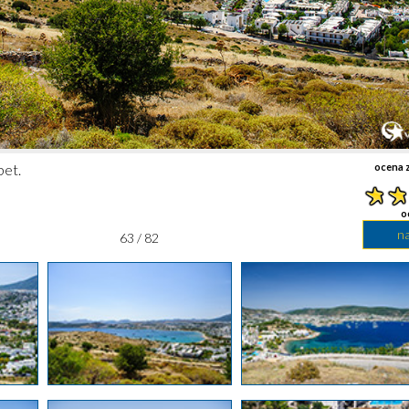
et.
ocena z
o
n
63 / 82