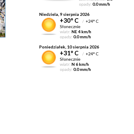
opady:
0.0 mm/h
Niedziela, 9 sierpnia 2026
+30° C
/
+24° C
Słonecznie
wiatr:
NE 4 km/h
opady:
0.0 mm/h
Poniedziałek, 10 sierpnia 2026
+31° C
/
+24° C
Słonecznie
wiatr:
N 6 km/h
opady:
0.0 mm/h