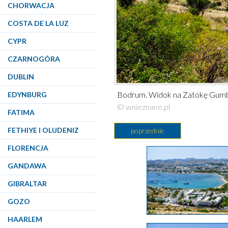
CHORWACJA
COSTA DE LA LUZ
CYPR
CZARNOGÓRA
DUBLIN
Bodrum. Widok na Zatokę Gumb
EDYNBURG
© wnieznane.pl
FATIMA
FETHIYE I OLUDENIZ
poprzednie
FLORENCJA
GANDAWA
GIBRALTAR
GOZO
HAARLEM