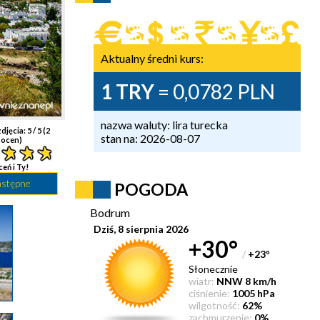
Aktualny średni kurs:
1 TRY
= 0,0782 PLN
nazwa waluty: lira turecka
djęcia:
5
/ 5 (
2
stan na: 2026-08-07
ocen)
ceń i Ty!
astępne
POGODA
Bodrum
Dziś, 8 sierpnia 2026
+30°
/
+23
°
Słonecznie
wiatr:
NNW 8 km/h
ciśnienie:
1005 hPa
wilgotność:
62%
zachmurzenie:
0%