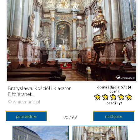
Bratysława. Kościół i Klasztor
ocena zdjęcia:
5
/ 5 (
4
ocen)
Elżbietanek.
© wnieznane.pl
oceń i Ty!
poprzednie
następne
20 / 69