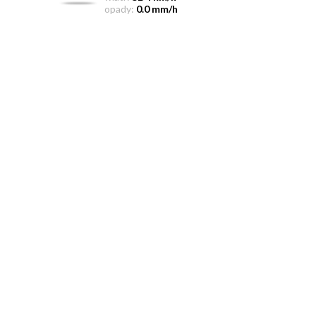
opady:
0.0 mm/h