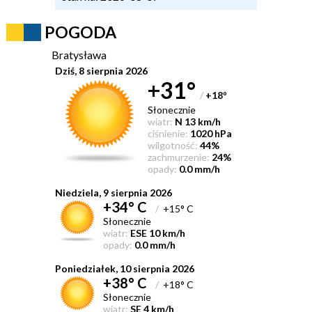
POGODA
Bratysława
Dziś, 8 sierpnia 2026
+31°
/
+18
°
Słonecznie
wiatr:
N 13 km/h
ciśnienie:
1020 hPa
wilgotność:
44%
zachmurzenie:
24%
opady:
0.0 mm/h
Niedziela, 9 sierpnia 2026
+34° C
/
+15° C
Słonecznie
wiatr:
ESE 10 km/h
opady:
0.0 mm/h
Poniedziałek, 10 sierpnia 2026
+38° C
/
+18° C
Słonecznie
wiatr:
SE 4 km/h