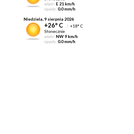
wiatr:
E 21 km/h
opady:
0.0 mm/h
Niedziela, 9 sierpnia 2026
+26° C
/
+18° C
Słonecznie
wiatr:
NW 9 km/h
opady:
0.0 mm/h