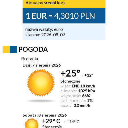
Aktualny średni kurs:
1 EUR
= 4,3010 PLN
nazwa waluty: euro
stan na: 2026-08-07
POGODA
Bretania
Dziś, 7 sierpnia 2026
+25°
/
+12
°
Słonecznie
wiatr:
ENE 18 km/h
ciśnienie:
1025 hPa
wilgotność:
66%
zachmurzenie:
1%
opady:
0.0 mm/h
Sobota, 8 sierpnia 2026
+29° C
/
+14° C
Słonecznie