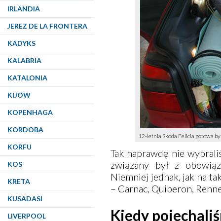
IRLANDIA
JEREZ DE LA FRONTERA
KADYKS
KALABRIA
KATALONIA
KIJÓW
KOPENHAGA
KORDOBA
12-letnia Skoda Felicia gotowa by
KORFU
Tak naprawdę nie wybrali
związany był z obowiąz
KOS
Niemniej jednak, jak na t
KRETA
–
Carnac
,
Quiberon
,
Renn
KUSADASI
Kiedy pojechali
LIVERPOOL