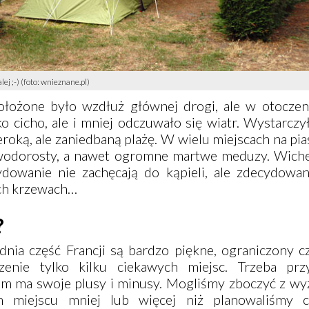
j ;-) (foto: wnieznane.pl)
łożone było wzdłuż głównej drogi, ale w otoczen
ko cicho, ale i mniej odczuwało się wiatr. Wystarczy
zeroką, ale zaniedbaną plażę. W wielu miejscach na pia
odorosty, a nawet ogromne martwe meduzy. Wiche
dowanie nie zachęcają do kąpieli, ale zdecydowa
nych krzewach…
?
dnia część Francji są bardzo piękne, ograniczony c
enie tylko kilku ciekawych miejsc. Trzeba prz
 ma swoje plusy i minusy. Mogliśmy zboczyć z wy
 miejscu mniej lub więcej niż planowaliśmy c