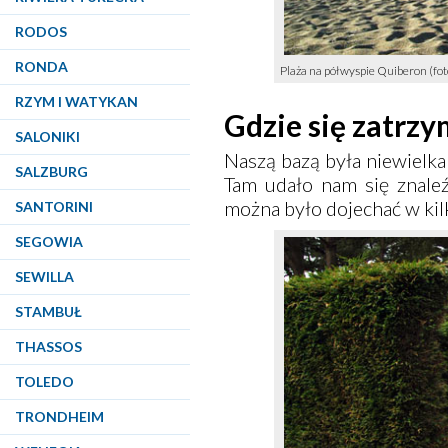
RODOS
RONDA
Plaża na półwyspie Quiberon (fot
RZYM I WATYKAN
Gdzie się zatrz
SALONIKI
Naszą bazą była niewielka
SALZBURG
Tam udało nam się znale
można było dojechać w kilk
SANTORINI
SEGOWIA
SEWILLA
STAMBUŁ
THASSOS
TOLEDO
TRONDHEIM