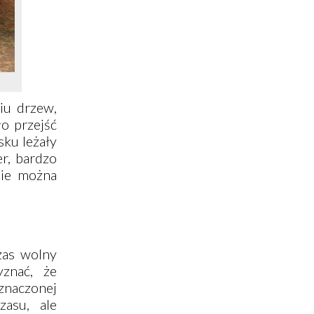
iu drzew,
ło przejść
sku leżały
r, bardzo
nie można
zas wolny
yznać, że
znaczonej
zasu, ale