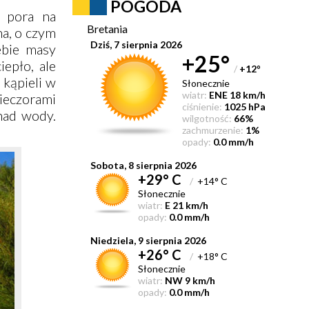
POGODA
a pora na
Bretania
na, o czym
Dziś, 7 sierpnia 2026
ebie masy
+25°
iepło, ale
/
+12
°
 kąpieli w
Słonecznie
wiatr:
ENE 18 km/h
ieczorami
ciśnienie:
1025 hPa
nad wody.
wilgotność:
66%
zachmurzenie:
1%
opady:
0.0 mm/h
Sobota, 8 sierpnia 2026
+29° C
/
+14° C
Słonecznie
wiatr:
E 21 km/h
opady:
0.0 mm/h
Niedziela, 9 sierpnia 2026
+26° C
/
+18° C
Słonecznie
wiatr:
NW 9 km/h
opady:
0.0 mm/h