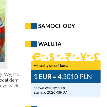
SAMOCHODY
WALUTA
Aktualny średni kurs:
ę. Wyjazd
1 EUR
= 4,3010 PLN
odatkiem.
rdzo wiele
nazwa waluty: euro
stan na: 2026-08-07