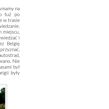
rzymamy na
to tuż po
e w trasie
iedzanie.
 miejscu,
zwiedzać i
ez Belgię
 przyznać,
utostrad,
wano. Nie
zasami był
elgii były