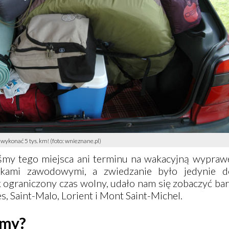
 wykonać 5 tys. km! (foto: wnieznane.pl)
śmy tego miejsca ani terminu na wakacyjną wypraw
kami zawodowymi, a zwiedzanie było jedynie d
ak ograniczony czas wolny, udało nam się zobaczyć ba
es
,
Saint-Malo
, Lorient i
Mont Saint-Michel
.
śmy?