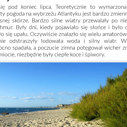
się pod koniec lipca. Teoretycznie to wymarzon
ety pogoda na wybrzeżu Atlantyku jest bardzo zmien
snej skórze. Bardzo silne wiatry przewalały po ni
mur. Były dni, kiedy pojawiało się słońce i było c
 się upału. Oczywiście znalazło się wielu amatorów
nie odstraszyły lodowata woda i silny wiatr. W
cno spadała, a poczucie zimna potęgował wicher z
iocie, niezbędne były ciepłe koce i śpiwory.