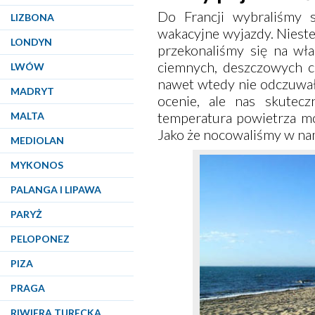
Do Francji wybraliśmy 
LIZBONA
wakacyjne wyjazdy. Niest
LONDYN
przekonaliśmy się na wła
ciemnych, deszczowych ch
LWÓW
nawet wtedy nie odczuwało
MADRYT
ocenie, ale nas skutecz
temperatura powietrza mo
MALTA
Jako że nocowaliśmy w nam
MEDIOLAN
MYKONOS
PALANGA I LIPAWA
PARYŻ
PELOPONEZ
PIZA
PRAGA
RIWIERA TURECKA