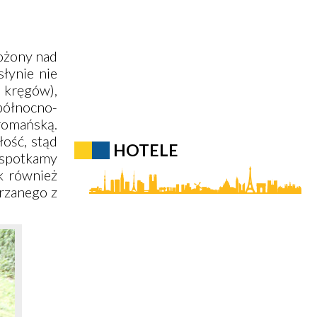
łożony nad
słynie nie
 kręgów),
północno-
romańską.
ość, stąd
HOTELE
j spotkamy
ak również
arzanego z