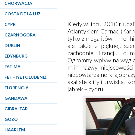
CHORWACJA
COSTA DE LA LUZ
Kiedy w lipcu 2010 r. udal
CYPR
Atlantykiem
Carnac
(Karna
CZARNOGÓRA
tylko z megalitów – menh
ale także z pięknej, sze
DUBLIN
zachodniej Francji. To m
EDYNBURG
Ogromny wpływ na wygląd 
m.in. nazwy miejscowości 
FATIMA
niepowtarzalne krajobraz
FETHIYE I OLUDENIZ
skaliste klify i urwiska.
FLORENCJA
jabłek – cydru.
GANDAWA
GIBRALTAR
GOZO
HAARLEM