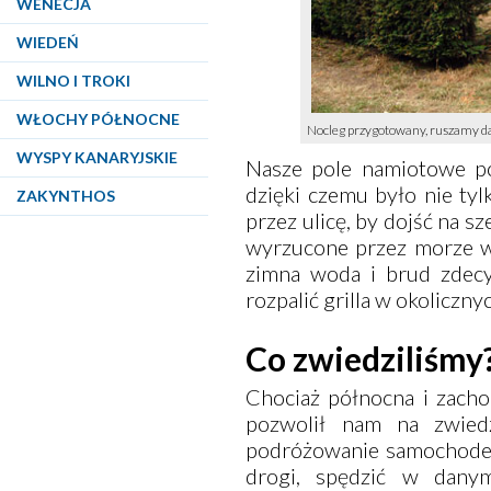
WENECJA
WIEDEŃ
WILNO I TROKI
WŁOCHY PÓŁNOCNE
Nocleg przygotowany, ruszamy dale
WYSPY KANARYJSKIE
Nasze pole namiotowe po
dzięki czemu było nie tyl
ZAKYNTHOS
przez ulicę, by dojść na s
wyrzucone przez morze w
zimna woda i brud zdecy
rozpalić grilla w okolicz
Co zwiedziliśmy
Chociaż północna i zacho
pozwolił nam na zwiedz
podróżowanie samochodem
drogi, spędzić w danym