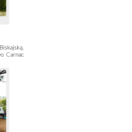
Biskajską.
 Do
Carnac