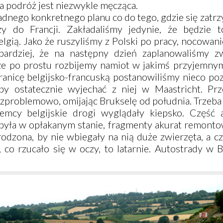
 podróż jest niezwykle męcząca.
adnego konkretnego planu co do tego, gdzie się zat
y do Francji. Zakładaliśmy jedynie, że będzie 
lgią. Jako że ruszyliśmy z Polski po pracy, nocowani
bardziej, że na następny dzień zaplanowaliśmy zw
 że po prostu rozbijemy namiot w jakimś przyjemnym
ranicę belgijsko-francuską postanowiliśmy nieco po
by ostatecznie wyjechać z niej w Maastricht. Prz
ezproblemowo, omijając Brukselę od południa. Trzeba
mcy belgijskie drogi wyglądały kiepsko. Część a
była w opłakanym stanie, fragmenty akurat remonto
odzona, by nie wbiegały na nią duże zwierzęta, a c
, co rzucało się w oczy, to latarnie. Autostrady w B