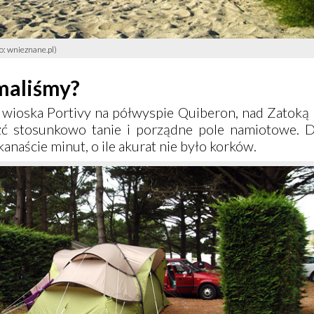
o: wnieznane.pl)
ymaliśmy?
 wioska Portivy na półwyspie Quiberon, nad Zatoką 
źć stosunkowo tanie i porządne pole namiotowe.
anaście minut, o ile akurat nie było korków.