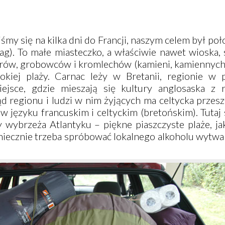
iśmy się na kilka dni do Francji, naszym celem był po
g). To małe miasteczko, a właściwie nawet wioska, 
irów, grobowców i kromlechów (kamieni, kamiennych
rokiej plaży.
Carnac
leży w Bretanii, regionie w 
iejsce, gdzie mieszają się kultury anglosaska z 
regionu i ludzi w nim żyjących ma celtycka przeszł
w języku francuskim i celtyckim (bretońskim). Tuta
y wybrzeża Atlantyku – piękne piaszczyste plaże, j
 Koniecznie trzeba spróbować lokalnego alkoholu wytw