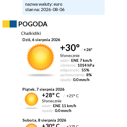
nazwa waluty: euro
stan na: 2026-08-06
POGODA
Chalkidiki
Dziś, 6 sierpnia 2026
+30°
/
+26
°
Słonecznie
wiatr:
ENE 7 km/h
ciśnienie:
1014 hPa
wilgotność:
55%
zachmurzenie:
8%
opady:
0.0 mm/h
Piątek, 7 sierpnia 2026
+28° C
/
+25° C
Słonecznie
wiatr:
ENE 11 km/h
opady:
0.0 mm/h
Sobota, 8 sierpnia 2026
+30° C
/
+27° C