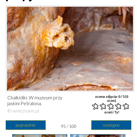
Chalkidiki. W muzeum przy
ocena zdjęcia:
0
/ 5 (
0
ocen)
jaskini Petralona.
© wnieznane.pl
oceń i Ty!
poprzednie
następne
95 / 100