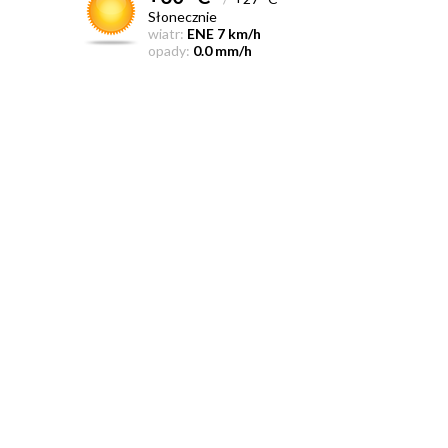
Słonecznie
wiatr:
ENE 7 km/h
opady:
0.0 mm/h