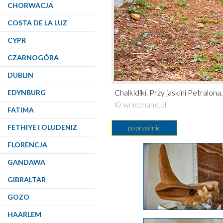
CHORWACJA
COSTA DE LA LUZ
CYPR
CZARNOGÓRA
DUBLIN
Chalkidiki. Przy jaskini Petralona.
EDYNBURG
© wnieznane.pl
FATIMA
FETHIYE I OLUDENIZ
poprzednie
FLORENCJA
GANDAWA
GIBRALTAR
GOZO
HAARLEM