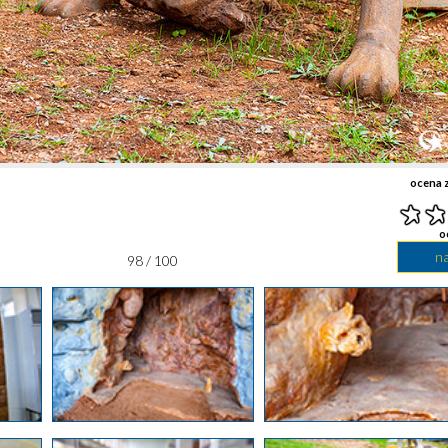
ocena z
o
n
98 / 100