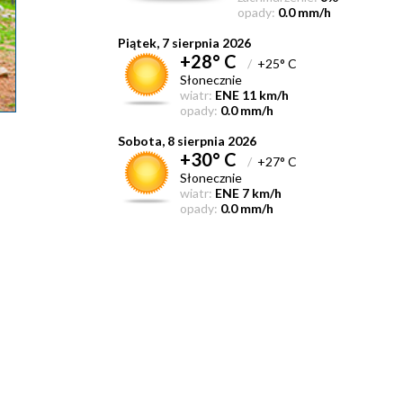
opady:
0.0 mm/h
Piątek, 7 sierpnia 2026
+28° C
/
+25° C
Słonecznie
wiatr:
ENE 11 km/h
opady:
0.0 mm/h
Sobota, 8 sierpnia 2026
+30° C
/
+27° C
Słonecznie
wiatr:
ENE 7 km/h
opady:
0.0 mm/h