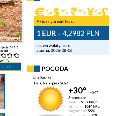
Aktualny średni kurs:
1 EUR
= 4,2982 PLN
nazwa waluty: euro
djęcia:
0
/ 5 (
0
stan na: 2026-08-06
ocen)
ceń i Ty!
astępne
POGODA
Chalkidiki
Dziś, 6 sierpnia 2026
+30°
/
+26
°
Słonecznie
wiatr:
ENE 7 km/h
ciśnienie:
1014 hPa
wilgotność:
55%
zachmurzenie:
8%