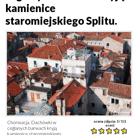
kamienice
staromiejskiego Splitu.
Chorwacja. Dachówki w
ocena zdjęcia:
5
/ 5 (
1
ocen)
ceglanych barwach kryją
kamienice staromiejskiego