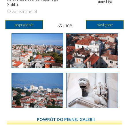
oceń i Ty!
Splitu.
© wnieznane.pl
poprzednie
następne
65 / 108
POWRÓT DO PEŁNEJ GALERII