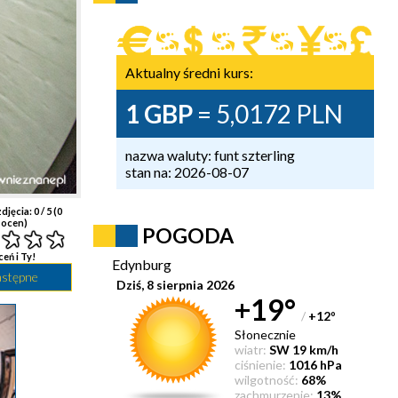
Aktualny średni kurs:
1 GBP
= 5,0172 PLN
nazwa waluty: funt szterling
stan na: 2026-08-07
djęcia:
0
/ 5 (
0
ocen)
POGODA
ceń i Ty!
Edynburg
astępne
Dziś, 8 sierpnia 2026
+19°
/
+12
°
Słonecznie
wiatr:
SW 19 km/h
ciśnienie:
1016 hPa
wilgotność:
68%
zachmurzenie:
13%