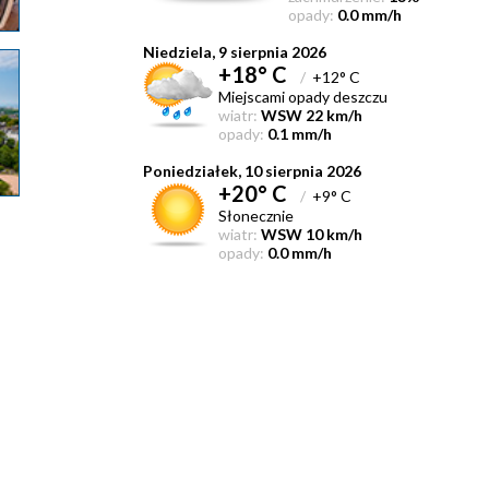
opady:
0.0 mm/h
Niedziela, 9 sierpnia 2026
+18° C
/
+12° C
Miejscami opady deszczu
wiatr:
WSW 22 km/h
opady:
0.1 mm/h
Poniedziałek, 10 sierpnia 2026
+20° C
/
+9° C
Słonecznie
wiatr:
WSW 10 km/h
opady:
0.0 mm/h