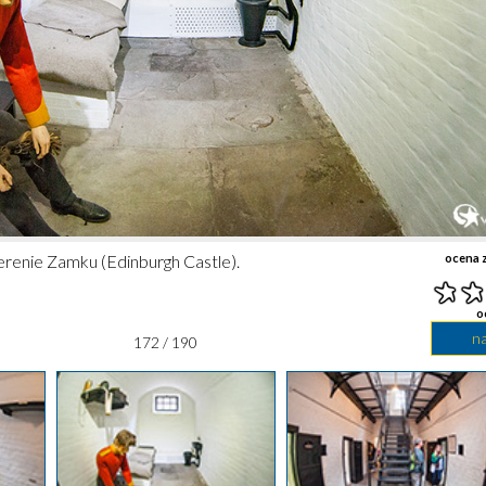
erenie Zamku (Edinburgh Castle).
ocena z
o
n
172 / 190