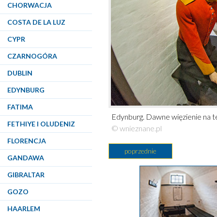
CHORWACJA
COSTA DE LA LUZ
CYPR
CZARNOGÓRA
DUBLIN
EDYNBURG
FATIMA
Edynburg. Dawne więzienie na t
FETHIYE I OLUDENIZ
© wnieznane.pl
FLORENCJA
poprzednie
GANDAWA
GIBRALTAR
GOZO
HAARLEM