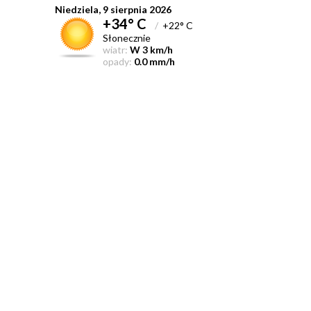
Niedziela, 9 sierpnia 2026
+34° C
/
+22° C
Słonecznie
wiatr:
W 3 km/h
opady:
0.0 mm/h