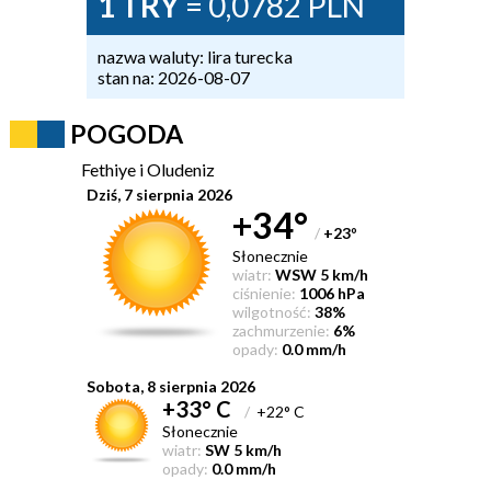
1 TRY
= 0,0782 PLN
nazwa waluty: lira turecka
stan na: 2026-08-07
POGODA
Fethiye i Oludeniz
Dziś, 7 sierpnia 2026
+34°
/
+23
°
Słonecznie
wiatr:
WSW 5 km/h
ciśnienie:
1006 hPa
wilgotność:
38%
zachmurzenie:
6%
opady:
0.0 mm/h
Sobota, 8 sierpnia 2026
+33° C
/
+22° C
Słonecznie
wiatr:
SW 5 km/h
opady:
0.0 mm/h