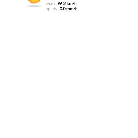
wiatr:
W 3 km/h
opady:
0.0 mm/h