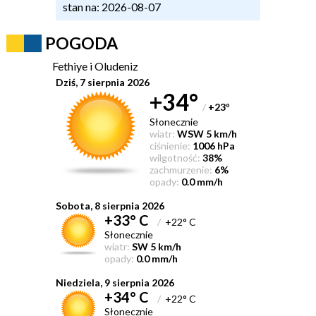
stan na: 2026-08-07
POGODA
Fethiye i Oludeniz
Dziś, 7 sierpnia 2026
+34°
/
+23
°
Słonecznie
wiatr:
WSW 5 km/h
ciśnienie:
1006 hPa
wilgotność:
38%
zachmurzenie:
6%
opady:
0.0 mm/h
Sobota, 8 sierpnia 2026
+33° C
/
+22° C
Słonecznie
wiatr:
SW 5 km/h
opady:
0.0 mm/h
Niedziela, 9 sierpnia 2026
+34° C
/
+22° C
Słonecznie