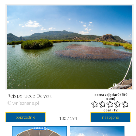
Rejs po rzece Dalyan.
ocena zdjęcia:
0
/ 5 (
0
ocen)
© wnieznane.pl
oceń i Ty!
poprzednie
następne
130 / 194