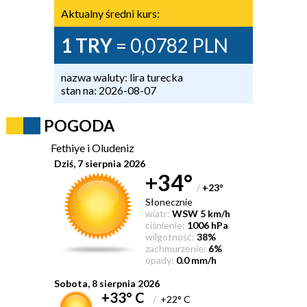
Aktualny średni kurs:
1 TRY
= 0,0782 PLN
nazwa waluty: lira turecka
stan na: 2026-08-07
POGODA
Fethiye i Oludeniz
Dziś, 7 sierpnia 2026
+34°
/
+23
°
Słonecznie
wiatr:
WSW 5 km/h
ciśnienie:
1006 hPa
wilgotność:
38%
zachmurzenie:
6%
opady:
0.0 mm/h
Sobota, 8 sierpnia 2026
+33° C
/
+22° C