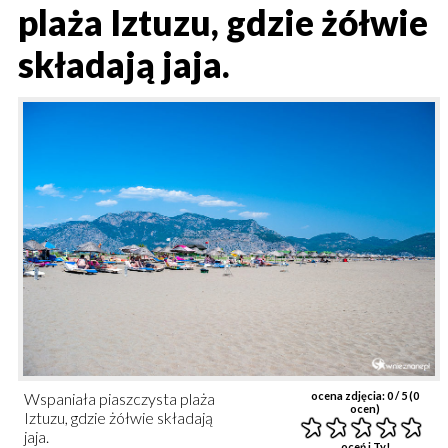
plaża Iztuzu, gdzie żółwie
składają jaja.
Wspaniała piaszczysta plaża
ocena zdjęcia:
0
/ 5 (
0
ocen)
Iztuzu, gdzie żółwie składają
jaja.
oceń i Ty!