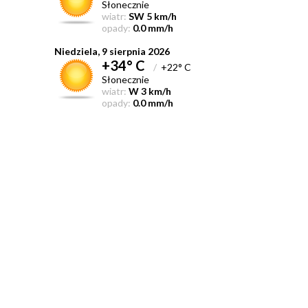
Słonecznie
wiatr:
SW 5 km/h
opady:
0.0 mm/h
Niedziela, 9 sierpnia 2026
+34° C
/
+22° C
Słonecznie
wiatr:
W 3 km/h
opady:
0.0 mm/h