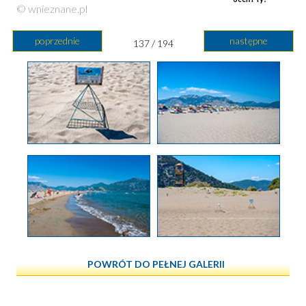
© wnieznane.pl
poprzednie
następne
137 / 194
POWRÓT DO PEŁNEJ GALERII