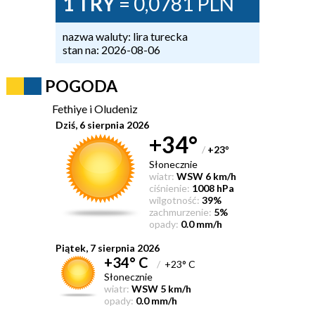
1 TRY
= 0,0781 PLN
nazwa waluty: lira turecka
stan na: 2026-08-06
POGODA
Fethiye i Oludeniz
Dziś, 6 sierpnia 2026
+34°
/
+23
°
Słonecznie
wiatr:
WSW 6 km/h
ciśnienie:
1008 hPa
wilgotność:
39%
zachmurzenie:
5%
opady:
0.0 mm/h
Piątek, 7 sierpnia 2026
+34° C
/
+23° C
Słonecznie
wiatr:
WSW 5 km/h
opady:
0.0 mm/h