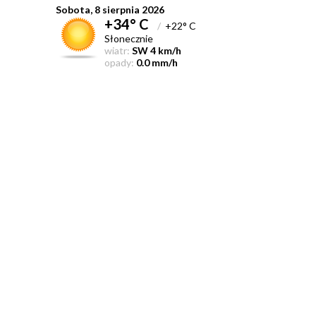
Sobota, 8 sierpnia 2026
+34° C
/
+22° C
Słonecznie
wiatr:
SW 4 km/h
opady:
0.0 mm/h