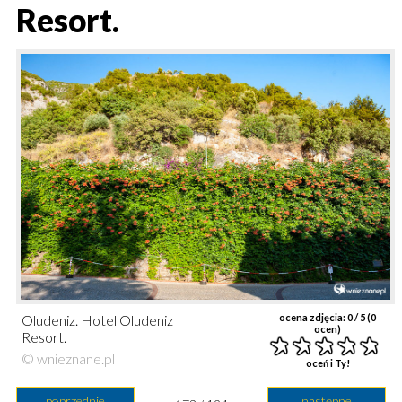
Resort.
Oludeniz. Hotel Oludeniz
ocena zdjęcia:
0
/ 5 (
0
ocen)
Resort.
© wnieznane.pl
oceń i Ty!
poprzednie
następne