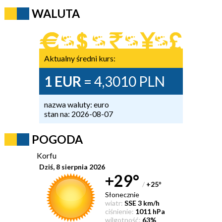
WALUTA
Aktualny średni kurs:
1 EUR
= 4,3010 PLN
nazwa waluty: euro
stan na: 2026-08-07
POGODA
Korfu
Dziś, 8 sierpnia 2026
+29°
/
+25
°
Słonecznie
wiatr:
SSE 3 km/h
ciśnienie:
1011 hPa
wilgotność:
63%