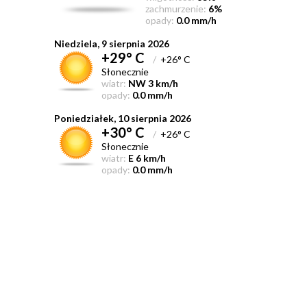
zachmurzenie:
6%
opady:
0.0 mm/h
Niedziela, 9 sierpnia 2026
+29° C
/
+26° C
Słonecznie
wiatr:
NW 3 km/h
opady:
0.0 mm/h
Poniedziałek, 10 sierpnia 2026
+30° C
/
+26° C
Słonecznie
wiatr:
E 6 km/h
opady:
0.0 mm/h