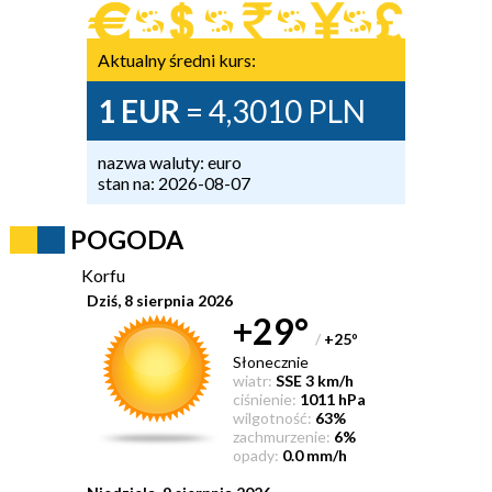
Aktualny średni kurs:
1 EUR
= 4,3010 PLN
nazwa waluty: euro
stan na: 2026-08-07
POGODA
Korfu
Dziś, 8 sierpnia 2026
+29°
/
+25
°
Słonecznie
wiatr:
SSE 3 km/h
ciśnienie:
1011 hPa
wilgotność:
63%
zachmurzenie:
6%
opady:
0.0 mm/h