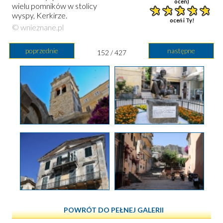
ocen)
wielu pomników w stolicy
wyspy, Kerkirze.
oceń i Ty!
© wnieznane.pl
poprzednie
następne
152 / 427
POWRÓT DO PEŁNEJ GALERII