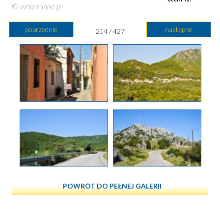
© wnieznane.pl
poprzednie
następne
214 / 427
POWRÓT DO PEŁNEJ GALERII