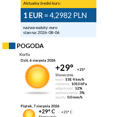
Aktualny średni kurs:
1 EUR
= 4,2982 PLN
nazwa waluty: euro
stan na: 2026-08-06
POGODA
Korfu
Dziś, 6 sierpnia 2026
+29°
/
+25
°
Słonecznie
wiatr:
ESE 4 km/h
ciśnienie:
1013 hPa
wilgotność:
52%
zachmurzenie:
3%
opady:
0.0 mm/h
Piątek, 7 sierpnia 2026
+29° C
/
+25° C
Słonecznie