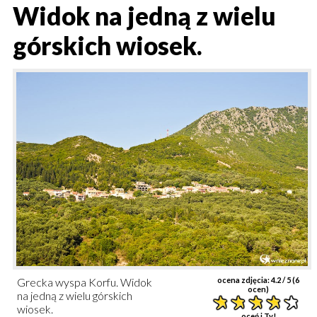
Widok na jedną z wielu
górskich wiosek.
Grecka wyspa Korfu. Widok
ocena zdjęcia:
4.2
/ 5 (
6
ocen)
na jedną z wielu górskich
wiosek.
oceń i Ty!