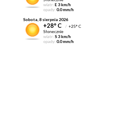
wiatr:
E 3 km/h
opady:
0.0 mm/h
Sobota, 8 sierpnia 2026
+28° C
/
+25° C
Słonecznie
wiatr:
S 3 km/h
opady:
0.0 mm/h