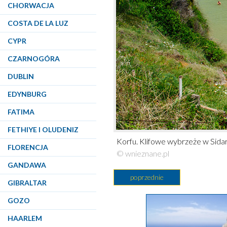
CHORWACJA
COSTA DE LA LUZ
CYPR
CZARNOGÓRA
DUBLIN
EDYNBURG
FATIMA
FETHIYE I OLUDENIZ
Korfu. Klifowe wybrzeże w Sidari
FLORENCJA
© wnieznane.pl
GANDAWA
poprzednie
GIBRALTAR
GOZO
HAARLEM