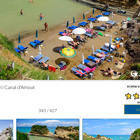
 i Canal d'Amour.
ocena z
o
n
343 / 427