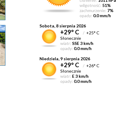
ciśnienie:
1011 hPa
wilgotność:
51%
zachmurzenie:
7%
opady:
0.0 mm/h
Sobota, 8 sierpnia 2026
+29° C
/
+25° C
Słonecznie
wiatr:
SSE 3 km/h
opady:
0.0 mm/h
Niedziela, 9 sierpnia 2026
+29° C
/
+26° C
Słonecznie
wiatr:
E 3 km/h
opady:
0.0 mm/h