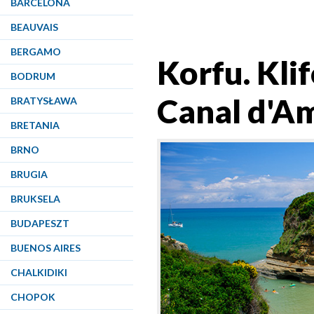
BARCELONA
BEAUVAIS
BERGAMO
Korfu. Kli
BODRUM
Canal d'A
BRATYSŁAWA
BRETANIA
BRNO
BRUGIA
BRUKSELA
BUDAPESZT
BUENOS AIRES
CHALKIDIKI
CHOPOK