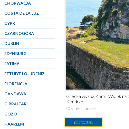
CHORWACJA
COSTA DE LA LUZ
CYPR
CZARNOGÓRA
DUBLIN
EDYNBURG
FATIMA
FETHIYE I OLUDENIZ
FLORENCJA
GANDAWA
Grecka wyspa Korfu. Widok na dr
Kerkirze.
GIBRALTAR
© wnieznane.pl
GOZO
poprzednie
HAARLEM