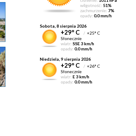
ciśnienie:
1011 hPa
wilgotność:
51%
zachmurzenie:
7%
opady:
0.0 mm/h
Sobota, 8 sierpnia 2026
+29° C
/
+25° C
Słonecznie
wiatr:
SSE 3 km/h
opady:
0.0 mm/h
Niedziela, 9 sierpnia 2026
+29° C
/
+26° C
Słonecznie
wiatr:
E 3 km/h
opady:
0.0 mm/h