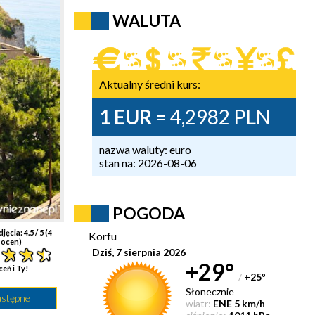
WALUTA
Aktualny średni kurs:
1 EUR
= 4,2982 PLN
nazwa waluty: euro
stan na: 2026-08-06
POGODA
djęcia:
4.5
/ 5 (
4
Korfu
ocen)
Dziś, 7 sierpnia 2026
+29°
ceń i Ty!
/
+25
°
Słonecznie
astępne
wiatr:
ENE 5 km/h