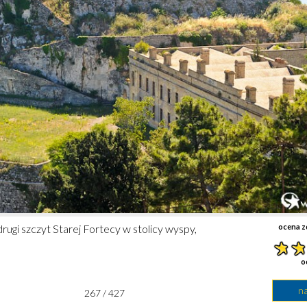
ugi szczyt Starej Fortecy w stolicy wyspy,
ocena z
o
n
267 / 427